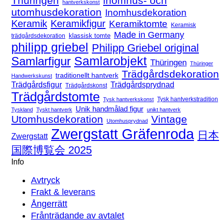
Thüringen
inomhus- och
hantverkskonst
utomhusdekoration
Inomhusdekoration
Keramik
Keramikfigur
Keramiktomte
Keramisk
Made in Germany
klassisk tomte
trädgårdsdekoration
philipp griebel
Philipp Griebel original
Samlarfigur
Samlarobjekt
Thüringen
Thüringer
Trädgårdsdekoration
traditionellt hantverk
Handwerkskunst
Trädgårdsfigur
Trädgårdsprydnad
Trädgårdskonst
Trädgårdstomte
Tysk hantverkstradition
Tysk hantverkskonst
Unik handmålad figur
Tyskland
Tyskt hantverk
unikt hantverk
Utomhusdekoration
Vintage
Utomhusprydnad
Zwergstatt Gräfenroda
日本
Zwergstatt
国際博覧会 2025
Info
Avtryck
Frakt & leverans
Ångerrätt
Frånträdande av avtalet