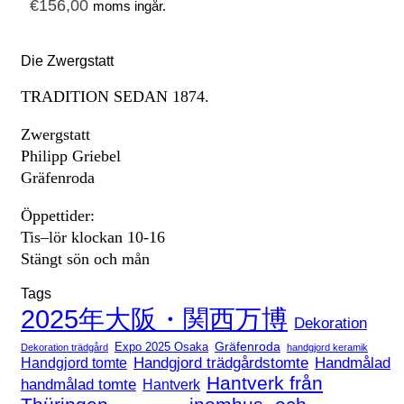
€
156,00
moms ingår.
Die Zwergstatt
TRADITION SEDAN 1874.
Zwergstatt
Philipp Griebel
Gräfenroda
Öppettider:
Tis–lör klockan 10-16
Stängt sön och mån
Tags
2025年大阪・関西万博
Dekoration
Expo 2025 Osaka
Gräfenroda
Dekoration trädgård
handgjord keramik
Handgjord trädgårdstomte
Handmålad
Handgjord tomte
Hantverk från
handmålad tomte
Hantverk