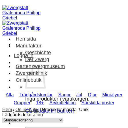
Skip
to
content
Hemsida
Manufaktur
Geschichte
Logga in
Der Zwerg
Gartenzwergmuseum
Zwergenklinik
Onlinebutik
Alla
Trädgårdstomtar
Sagor
Jul
Djur
Miniatyrer
Inga produkter i varukorgen.
Grupper
18+
Arvkollektion
Särskilda poster
Hem
/
Onlinebutik
/
Produkter märkta ”Unik
Gå tillbaka till butiken
trädgårdsdekoration”