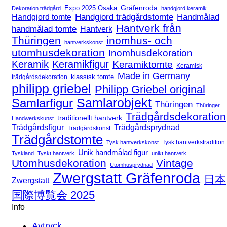
Expo 2025 Osaka
Gräfenroda
Dekoration trädgård
handgjord keramik
Handgjord trädgårdstomte
Handmålad
Handgjord tomte
Hantverk från
handmålad tomte
Hantverk
Thüringen
inomhus- och
hantverkskonst
utomhusdekoration
Inomhusdekoration
Keramik
Keramikfigur
Keramiktomte
Keramisk
Made in Germany
klassisk tomte
trädgårdsdekoration
philipp griebel
Philipp Griebel original
Samlarfigur
Samlarobjekt
Thüringen
Thüringer
Trädgårdsdekoration
traditionellt hantverk
Handwerkskunst
Trädgårdsfigur
Trädgårdsprydnad
Trädgårdskonst
Trädgårdstomte
Tysk hantverkstradition
Tysk hantverkskonst
Unik handmålad figur
Tyskland
Tyskt hantverk
unikt hantverk
Utomhusdekoration
Vintage
Utomhusprydnad
Zwergstatt Gräfenroda
日本
Zwergstatt
国際博覧会 2025
Info
Avtryck