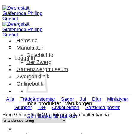
Skip
to
content
Hemsida
Manufaktur
Geschichte
Logga in
Der Zwerg
Gartenzwergmuseum
Zwergenklinik
Onlinebutik
Alla
Trädgårdstomtar
Sagor
Jul
Djur
Miniatyrer
Inga produkter i varukorgen.
Grupper
18+
Arvkollektion
Särskilda poster
Hem
/
Onlinebutik
/
Produkter märkta ”vattenkanna”
Gå tillbaka till butiken