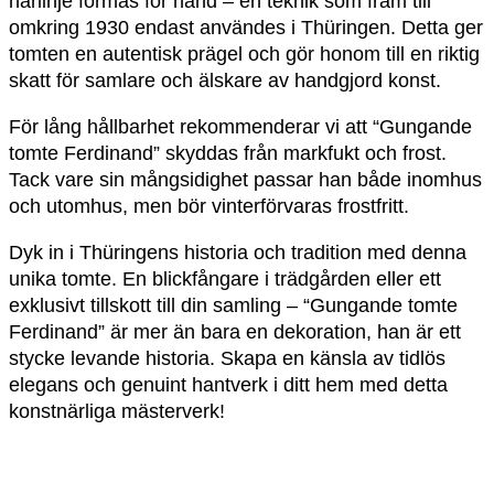
hårlinje formas för hand – en teknik som fram till
omkring 1930 endast användes i Thüringen. Detta ger
tomten en autentisk prägel och gör honom till en riktig
skatt för samlare och älskare av handgjord konst.
För lång hållbarhet rekommenderar vi att “Gungande
tomte Ferdinand” skyddas från markfukt och frost.
Tack vare sin mångsidighet passar han både inomhus
och utomhus, men bör vinterförvaras frostfritt.
Dyk in i Thüringens historia och tradition med denna
unika tomte. En blickfångare i trädgården eller ett
exklusivt tillskott till din samling – “Gungande tomte
Ferdinand” är mer än bara en dekoration, han är ett
stycke levande historia. Skapa en känsla av tidlös
elegans och genuint hantverk i ditt hem med detta
konstnärliga mästerverk!