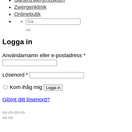
Zwergenklinik
Onlinebutik
Sök
efter:
Logga in
Obligatoriskt
Användarnamn eller e-postadress
*
Obligatoriskt
Lösenord
*
Kom ihåg mig
Logga in
Glömt ditt lösenord?