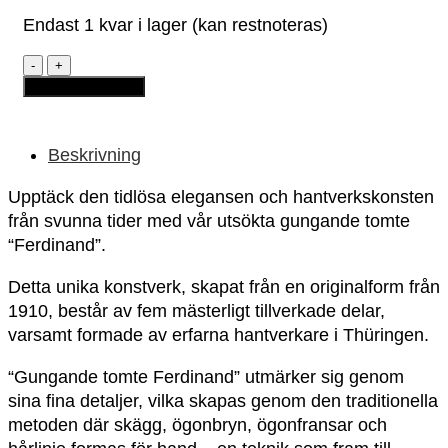
Endast 1 kvar i lager (kan restnoteras)
Gungande
tomte
Lägg till i varukorg
-
Ferdinand
mängd
Beskrivning
Upptäck den tidlösa elegansen och hantverkskonsten
från svunna tider med vår utsökta gungande tomte
“Ferdinand”.
Detta unika konstverk, skapat från en originalform från
1910, består av fem mästerligt tillverkade delar,
varsamt formade av erfarna hantverkare i Thüringen.
“Gungande tomte Ferdinand” utmärker sig genom
sina fina detaljer, vilka skapas genom den traditionella
metoden där skägg, ögonbryn, ögonfransar och