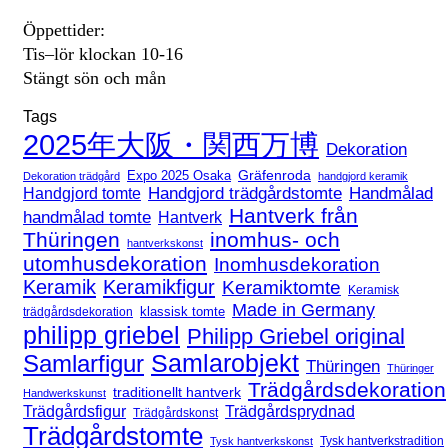
Öppettider:
Tis–lör klockan 10-16
Stängt sön och mån
Tags
2025年大阪・関西万博
Dekoration
Expo 2025 Osaka
Gräfenroda
Dekoration trädgård
handgjord keramik
Handgjord trädgårdstomte
Handmålad
Handgjord tomte
Hantverk från
handmålad tomte
Hantverk
Thüringen
inomhus- och
hantverkskonst
utomhusdekoration
Inomhusdekoration
Keramik
Keramikfigur
Keramiktomte
Keramisk
Made in Germany
klassisk tomte
trädgårdsdekoration
philipp griebel
Philipp Griebel original
Samlarfigur
Samlarobjekt
Thüringen
Thüringer
Trädgårdsdekoration
traditionellt hantverk
Handwerkskunst
Trädgårdsfigur
Trädgårdsprydnad
Trädgårdskonst
Trädgårdstomte
Tysk hantverkstradition
Tysk hantverkskonst