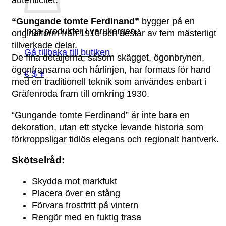
“Gungande tomte Ferdinand”
bygger på en
Inga produkter i varukorgen.
originalform från 1910 och består av fem mästerligt
tillverkade delar.
Gå tillbaka till butiken
De fina detaljerna, såsom skägget, ögonbrynen,
ögonfransarna och hårlinjen, har formats för hand
€ $ ¥
med en traditionell teknik som användes enbart i
Gräfenroda fram till omkring 1930.
“Gungande tomte Ferdinand” är inte bara en
dekoration, utan ett stycke levande historia som
förkroppsligar tidlös elegans och regionalt hantverk.
Skötselråd:
Skydda mot markfukt
Placera över en stång
Förvara frostfritt på vintern
Rengör med en fuktig trasa