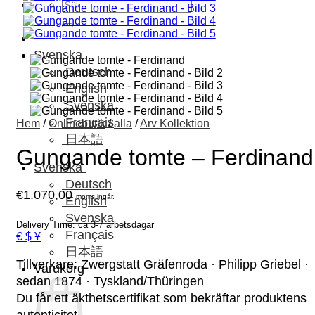
Sök
efter:
Svenska
Deutsch
English
Svenska
Français
Hem
/
Onlinebutik
/
alla
/
Arv Kollektion
日本語
Gungande tomte – Ferdinand
Svenska
Deutsch
€
1.070,00
moms ingår.
English
Svenska
Delivery Time: ca 3-7 arbetsdagar
Français
€ $ ¥
日本語
Tillverkare: Zwergstatt Gräfenroda · Philipp Griebel ·
Varukorg
sedan 1874 · Tyskland/Thüringen
Du får ett äkthetscertifikat som bekräftar produktens
autenticitet.