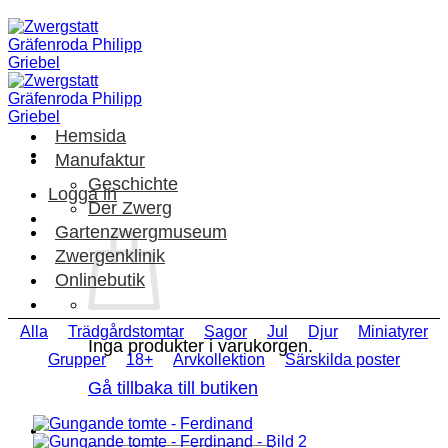
Skip
to
content
Hemsida
Manufaktur
Geschichte
Logga in
Der Zwerg
Gartenzwergmuseum
Zwergenklinik
Onlinebutik
Alla
Trädgårdstomtar
Sagor
Jul
Djur
Miniatyrer
Inga produkter i varukorgen.
Grupper
18+
Arvkollektion
Särskilda poster
Gå tillbaka till butiken