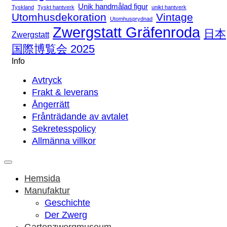
Unik handmålad figur
Tyskland
Tyskt hantverk
unikt hantverk
Utomhusdekoration
Vintage
Utomhusprydnad
Zwergstatt Gräfenroda
日本
Zwergstatt
国際博覧会 2025
Info
Avtryck
Frakt & leverans
Ångerrätt
Frånträdande av avtalet
Sekretesspolicy
Allmänna villkor
Hemsida
Manufaktur
Geschichte
Der Zwerg
Gartenzwergmuseum