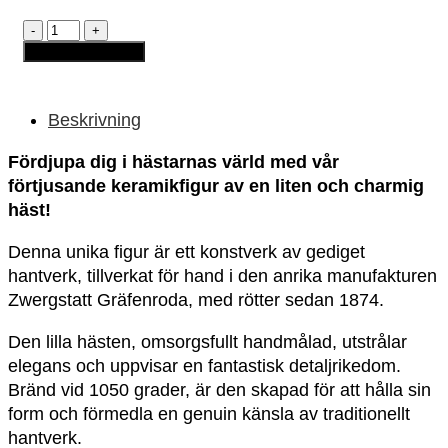
Keramikfigur
-
Lägg till i varukorg
"Häst"
mängd
Beskrivning
Fördjupa dig i hästarnas värld med vår
förtjusande keramikfigur av en liten och charmig
häst!
Denna unika figur är ett konstverk av gediget
hantverk, tillverkat för hand i den anrika manufakturen
Zwergstatt Gräfenroda, med rötter sedan 1874.
Den lilla hästen, omsorgsfullt handmålad, utstrålar
elegans och uppvisar en fantastisk detaljrikedom.
Bränd vid 1050 grader, är den skapad för att hålla sin
form och förmedla en genuin känsla av traditionellt
hantverk.