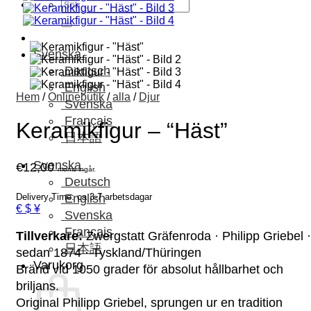
Sök
efter:
Svenska
Deutsch
English
Hem
/
Onlinebutik
/
alla
/
Djur
Svenska
Français
Keramikfigur – “Häst”
日本語
Svenska
€
12,00
moms ingår.
Deutsch
Delivery Time: ca 3-7 arbetsdagar
English
€ $ ¥
Svenska
Français
Tillverkare:
Zwergstatt Gräfenroda · Philipp Griebel ·
日本語
sedan 1874 · Tyskland/Thüringen
Varukorg
Bränd vid 1050 grader för absolut hållbarhet och
briljans.
Original Philipp Griebel, sprungen ur en tradition