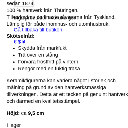
sedan 1874.
100 % hantverk från Thüringen.
Tillverkad av de finaste råvarorna från Tyskland.
Inga produkter i varukorgen.
Lämplig för både inomhus- och utomhusbruk.
Gå tillbaka till butiken
Skötselråd:
€ $ ¥
Skydda från markfukt
Trä över en stång
Förvara frostfritt på vintern
Rengör med en fuktig trasa
Keramikfigurerna kan variera något i storlek och
målning på grund av den hantverksmässiga
tillverkningen. Detta är ett tecken på genuint hantverk
och därmed en kvalitetsstämpel.
Höjd:
ca
9,5 cm
I lager