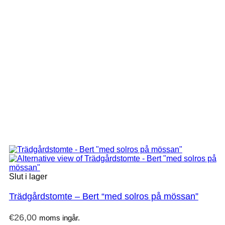
Slut i lager
Trädgårdstomte – Bert “med solros på mössan”
€
26,00
moms ingår.