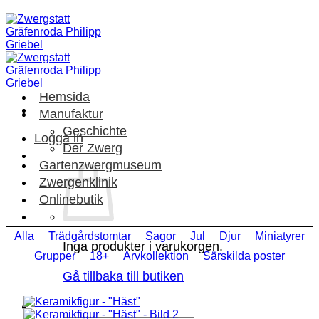
Skip
to
content
Hemsida
Manufaktur
Geschichte
Logga in
Der Zwerg
Gartenzwergmuseum
Zwergenklinik
Onlinebutik
Alla
Trädgårdstomtar
Sagor
Jul
Djur
Miniatyrer
Inga produkter i varukorgen.
Grupper
18+
Arvkollektion
Särskilda poster
Gå tillbaka till butiken