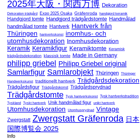
2025年大阪・関西万博
Dekoration
Expo 2025 Osaka
Gräfenroda
Dekoration trädgård
handgjord keramik
Handgjord trädgårdstomte
Handmålad
Handgjord tomte
Hantverk från
handmålad tomte
Hantverk
Thüringen
inomhus- och
hantverkskonst
utomhusdekoration
Inomhusdekoration
Keramik
Keramikfigur
Keramiktomte
Keramisk
Made in Germany
klassisk tomte
trädgårdsdekoration
philipp griebel
Philipp Griebel original
Samlarfigur
Samlarobjekt
Thüringen
Thüringer
Trädgårdsdekoration
traditionellt hantverk
Handwerkskunst
Trädgårdsfigur
Trädgårdsprydnad
Trädgårdskonst
Trädgårdstomte
Tysk hantverkstradition
Tysk hantverkskonst
Unik handmålad figur
Tyskland
Tyskt hantverk
unikt hantverk
Utomhusdekoration
Vintage
Utomhusprydnad
Zwergstatt Gräfenroda
日本
Zwergstatt
国際博覧会 2025
Info