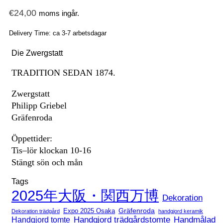
€
24,00
moms ingår.
Delivery Time: ca 3-7 arbetsdagar
Die Zwergstatt
TRADITION SEDAN 1874.
Zwergstatt
Philipp Griebel
Gräfenroda
Öppettider:
Tis–lör klockan 10-16
Stängt sön och mån
Tags
2025年大阪・関西万博
Dekoration
Expo 2025 Osaka
Gräfenroda
Dekoration trädgård
handgjord keramik
Handgjord trädgårdstomte
Handmålad
Handgjord tomte