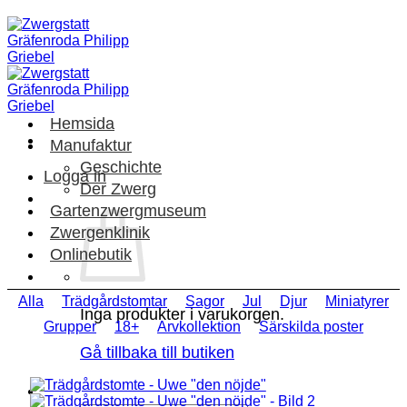
Skip
to
content
Hemsida
Manufaktur
Geschichte
Logga in
Der Zwerg
Gartenzwergmuseum
Zwergenklinik
Onlinebutik
Alla
Trädgårdstomtar
Sagor
Jul
Djur
Miniatyrer
Inga produkter i varukorgen.
Grupper
18+
Arvkollektion
Särskilda poster
Gå tillbaka till butiken