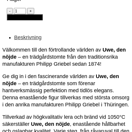
Trädgårdstomte
-
Lägg till i varukorg
Uwe
"den
nöjde"
mängd
Beskrivning
Välkommen till den förtrollande världen av
Uwe, den
nöjde
– en trädgårdstomte från den traditionsrika
manufakturen Philipp Griebel sedan 1874!
Ge dig in i den fascinerande världen av
Uwe, den
nöjde
– en trädgårdstomte som förenar
hantverksmässig perfektion med tidlös elegans.
Denna enastående figur tillverkas med största omsorg
i den anrika manufakturen Philipp Griebel i Thüringen.
Tillverkad av högkvalitativ lera och bränd vid 1050°C
säkerställer
Uwe, den nöjde
, enastående hållbarhet
och oslagbar kvalitet. Varje steg, från råvaruval till den