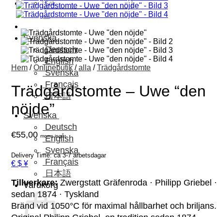
Sök
efter:
Svenska
Deutsch
English
Hem
/
Onlinebutik
/
alla
/
Trädgårdstomte
Svenska
Français
Trädgårdstomte – Uwe “den
日本語
nöjde”
Svenska
Deutsch
€
55,00
moms ingår.
English
Svenska
Delivery Time: ca 3-7 arbetsdagar
Français
€ $ ¥
日本語
Tillverkare:
Zwergstatt Gräfenroda · Philipp Griebel ·
Varukorg
sedan 1874 · Tyskland
Bränd vid 1050°C för maximal hållbarhet och briljans.