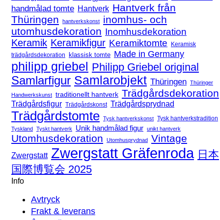
Hantverk från
handmålad tomte
Hantverk
Thüringen
inomhus- och
hantverkskonst
utomhusdekoration
Inomhusdekoration
Keramik
Keramikfigur
Keramiktomte
Keramisk
Made in Germany
klassisk tomte
trädgårdsdekoration
philipp griebel
Philipp Griebel original
Samlarfigur
Samlarobjekt
Thüringen
Thüringer
Trädgårdsdekoration
traditionellt hantverk
Handwerkskunst
Trädgårdsfigur
Trädgårdsprydnad
Trädgårdskonst
Trädgårdstomte
Tysk hantverkstradition
Tysk hantverkskonst
Unik handmålad figur
Tyskland
Tyskt hantverk
unikt hantverk
Utomhusdekoration
Vintage
Utomhusprydnad
Zwergstatt Gräfenroda
日本
Zwergstatt
国際博覧会 2025
Info
Avtryck
Frakt & leverans