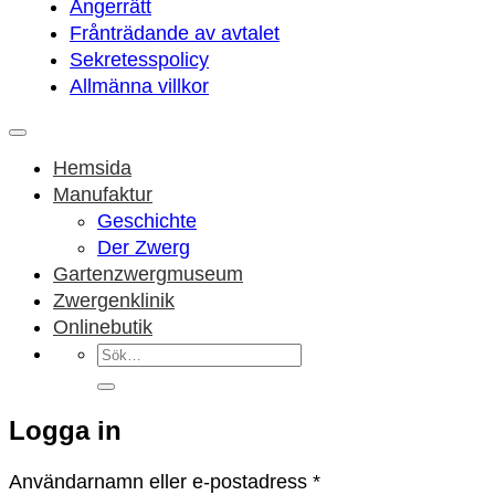
Ångerrätt
Frånträdande av avtalet
Sekretesspolicy
Allmänna villkor
Hemsida
Manufaktur
Geschichte
Der Zwerg
Gartenzwergmuseum
Zwergenklinik
Onlinebutik
Sök
efter:
Logga in
Obligatoriskt
Användarnamn eller e-postadress
*