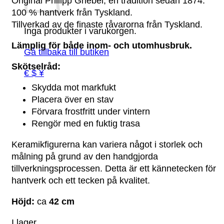
Original Philipp Griebel, en tradition sedan 1874.
100 % hantverk från Tyskland.
Tillverkad av de finaste råvarorna från Tyskland.
Inga produkter i varukorgen.
Lämplig för både inom- och utomhusbruk.
Gå tillbaka till butiken
Skötselråd:
€ $ ¥
Skydda mot markfukt
Placera över en stav
Förvara frostfritt under vintern
Rengör med en fuktig trasa
Keramikfigurerna kan variera något i storlek och
målning på grund av den handgjorda
tillverkningsprocessen. Detta är ett kännetecken för
hantverk och ett tecken på kvalitet.
Höjd:
ca
42 cm
I lager