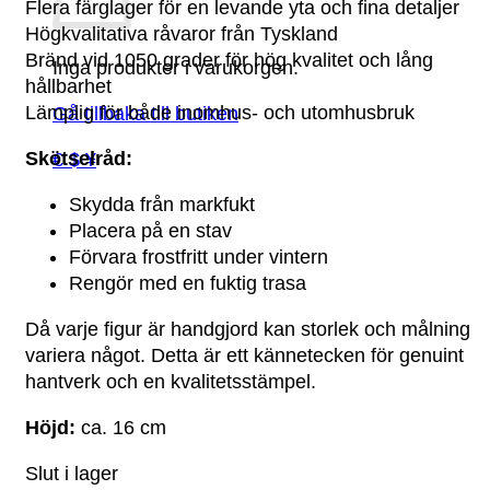
Flera färglager för en levande yta och fina detaljer
Högkvalitativa råvaror från Tyskland
Bränd vid 1050 grader för hög kvalitet och lång
Inga produkter i varukorgen.
hållbarhet
Lämplig för både inomhus- och utomhusbruk
Gå tillbaka till butiken
Skötselråd:
€ $ ¥
Skydda från markfukt
Placera på en stav
Förvara frostfritt under vintern
Rengör med en fuktig trasa
Då varje figur är handgjord kan storlek och målning
variera något. Detta är ett kännetecken för genuint
hantverk och en kvalitetsstämpel.
Höjd:
ca. 16 cm
Slut i lager