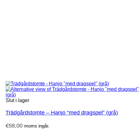
Slut i lager
Trädgårdstomte – Hanjo “med dragspel” (grå)
€
58,00
moms ingår.