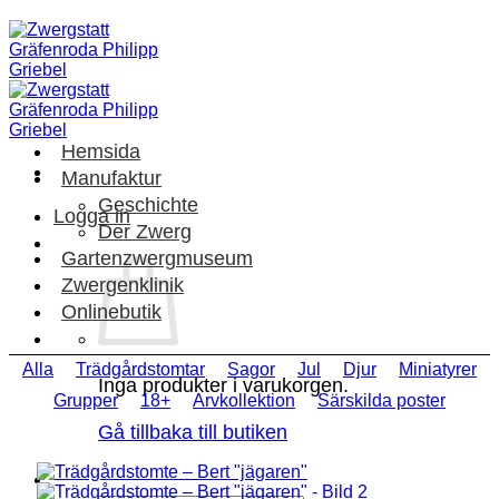
Skip
to
content
Hemsida
Manufaktur
Geschichte
Logga in
Der Zwerg
Gartenzwergmuseum
Zwergenklinik
Onlinebutik
Alla
Trädgårdstomtar
Sagor
Jul
Djur
Miniatyrer
Inga produkter i varukorgen.
Grupper
18+
Arvkollektion
Särskilda poster
Gå tillbaka till butiken