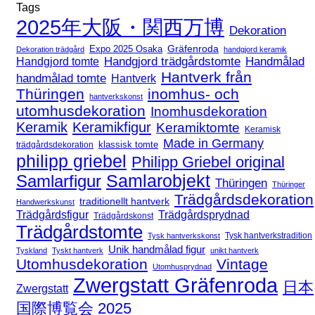
Tags
2025年大阪・関西万博
Dekoration
Expo 2025 Osaka
Gräfenroda
Dekoration trädgård
handgjord keramik
Handgjord trädgårdstomte
Handmålad
Handgjord tomte
Hantverk från
handmålad tomte
Hantverk
Thüringen
inomhus- och
hantverkskonst
utomhusdekoration
Inomhusdekoration
Keramik
Keramikfigur
Keramiktomte
Keramisk
Made in Germany
klassisk tomte
trädgårdsdekoration
philipp griebel
Philipp Griebel original
Samlarfigur
Samlarobjekt
Thüringen
Thüringer
Trädgårdsdekoration
traditionellt hantverk
Handwerkskunst
Trädgårdsfigur
Trädgårdsprydnad
Trädgårdskonst
Trädgårdstomte
Tysk hantverkstradition
Tysk hantverkskonst
Unik handmålad figur
Tyskland
Tyskt hantverk
unikt hantverk
Utomhusdekoration
Vintage
Utomhusprydnad
Zwergstatt Gräfenroda
日本
Zwergstatt
国際博覧会 2025