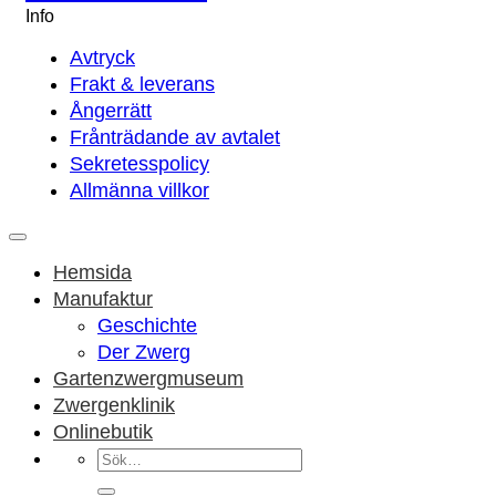
Info
Avtryck
Frakt & leverans
Ångerrätt
Frånträdande av avtalet
Sekretesspolicy
Allmänna villkor
Hemsida
Manufaktur
Geschichte
Der Zwerg
Gartenzwergmuseum
Zwergenklinik
Onlinebutik
Sök
efter: