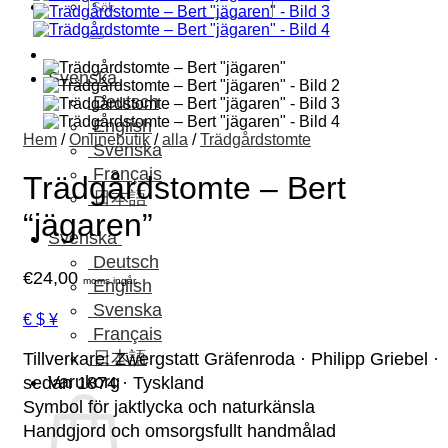
Sök
efter:
Svenska
Deutsch
English
Hem
/
Onlinebutik
/
alla
/
Trädgårdstomte
Svenska
Français
Trädgårdstomte – Bert
日本語
“jägaren”
Svenska
Deutsch
€
24,00
moms ingår.
English
Svenska
€ $ ¥
Français
日本語
Tillverkare: Zwergstatt Gräfenroda · Philipp Griebel ·
Varukorg
sedan 1874 · Tyskland
Symbol för jaktlycka och naturkänsla
Handgjord och omsorgsfullt handmålad