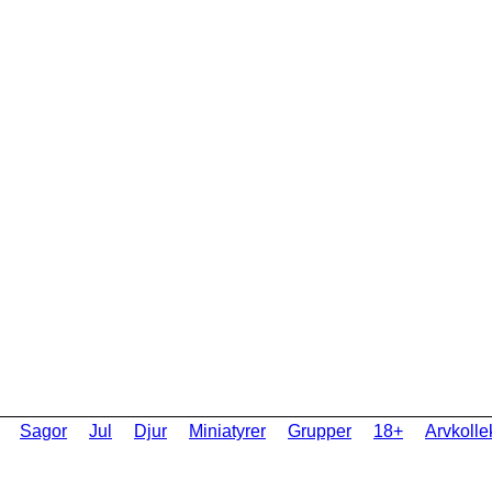
Sagor
Jul
Djur
Miniatyrer
Grupper
18+
Arvkolle