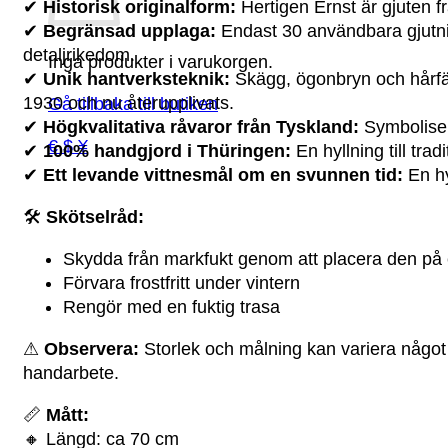
✔
Historisk originalform:
Hertigen Ernst är gjuten 
✔
Begränsad upplaga:
Endast 30 användbara gjutnin
detaljrikedom.
Inga produkter i varukorgen.
✔
Unik hantverksteknik:
Skägg, ögonbryn och hårfäs
1930 och nu återupplivats.
Gå tillbaka till butiken
✔
Högkvalitativa råvaror från Tyskland:
Symbolisera
€ $ ¥
✔
100% handgjord i Thüringen:
En hyllning till trad
✔
Ett levande vittnesmål om en svunnen tid:
En hy
🛠
Skötselråd:
Skydda från markfukt genom att placera den på 
Förvara frostfritt under vintern
Rengör med en fuktig trasa
⚠
Observera:
Storlek och målning kan variera något 
handarbete.
📏
Mått:
🔸 Längd: ca 70 cm