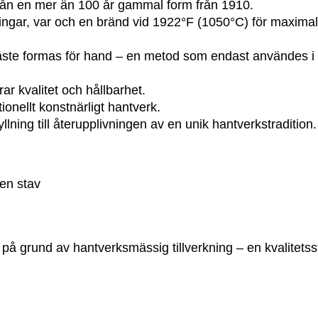
från en mer än 100 år gammal form från 1910.
gar, var och en bränd vid 1922°F (1050°C) för maximal 
te formas för hand – en metod som endast användes i G
r kvalitet och hållbarhet.
itionellt konstnärligt hantverk.
llning till återupplivningen av en unik hantverkstradition.
en stav
på grund av hantverksmässig tillverkning – en kvalitets