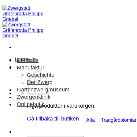
Skip
to
content
Logga in
Hemsida
Manufaktur
Geschichte
Der Zwerg
Gartenzwergmuseum
Zwergenklinik
Onlinebutik
Inga produkter i varukorgen.
Gå tillbaka till butiken
Alla
Trädgårdstomtar