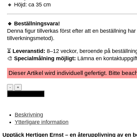
🔸 Höjd: ca 35 cm
🔹 Beställningsvara!
Denna figur tillverkas först efter att en beställning h
tillverkningsmetod).
⏳
Leveranstid:
8–12 veckor, beroende på beställnin
🎨
Specialmålning möjligt:
Lämna en kontaktuppgift 
Dieser Artikel wird individuell gefertigt. Bitte be
Handmålad
keramikfigur
Lägg till i varukorg
–
Hertigen
Ernst
mängd
Beskrivning
Ytterligare information
Upptäck Hertigen Ernst – en återupplivning av en b