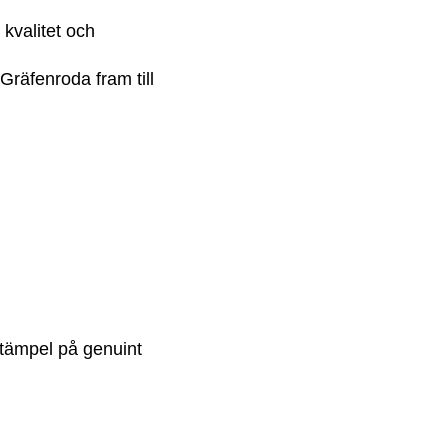
kvalitet och
räfenroda fram till
stämpel på genuint