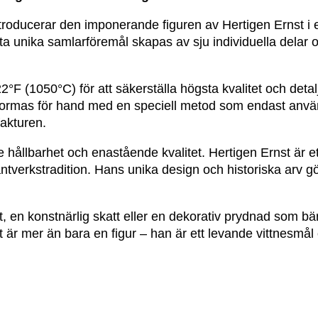
roducerar den imponerande figuren av Hertigen Ernst i 
a unika samlarföremål skapas av sju individuella delar o
°F (1050°C) för att säkerställa högsta kvalitet och deta
 formas för hand med en speciell metod som endast anvä
fakturen.
hållbarhet och enastående kvalitet. Hertigen Ernst är e
ntverkstradition. Hans unika design och historiska arv gör
ekt, en konstnärlig skatt eller en dekorativ prydnad som b
st är mer än bara en figur – han är ett levande vittnesmå