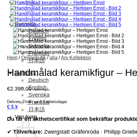
Sök
efter:
Svenska
Deutsch
English
Svenska
Français
Hem
/
Onlinebutik
/
alla
/
Arv Kollektion
日本語
Handmålad keramikfigur – He
Svenska
Deutsch
English
€
2.390,00
moms ingår.
Svenska
Français
Delivery Time: ca 3-7 arbetsdagar
€ $ ¥
日本語
Varukorg
Du får ett äkthetscertifikat som bekräftar produkte
✔
Tillverkare:
Zwergstatt Gräfenroda · Philipp Grieb