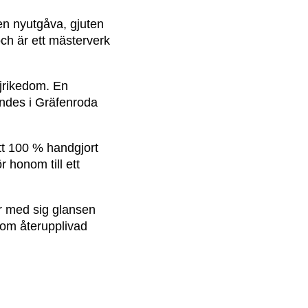
en nyutgåva, gjuten
ch är ett mästerverk
ljrikedom. En
ndes i Gräfenroda
tt 100 % handgjort
 honom till ett
är med sig glansen
l om återupplivad