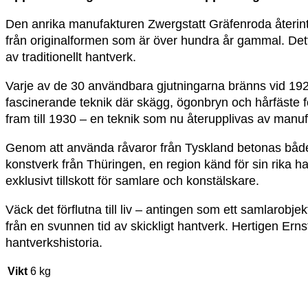
Den anrika manufakturen Zwergstatt Gräfenroda återint
från originalformen som är över hundra år gammal. Dett
av traditionellt hantverk.
Varje av de 30 användbara gjutningarna bränns vid 1922
fascinerande teknik där skägg, ögonbryn och hårfäste
fram till 1930 – en teknik som nu återupplivas av manu
Genom att använda råvaror från Tyskland betonas både 
konstverk från Thüringen, en region känd för sin rika ha
exklusivt tillskott för samlare och konstälskare.
Väck det förflutna till liv – antingen som ett samlarobj
från en svunnen tid av skickligt hantverk. Hertigen Ern
hantverkshistoria.
Vikt
6 kg