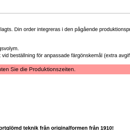
ar lagts. Din order integreras i den pågående produktionsp
gsvolym.
vid beställning för anpassade färgönskemål (extra avgif
achten Sie die Produktionszeiten.
ortglömd teknik från originalformen från 1910!