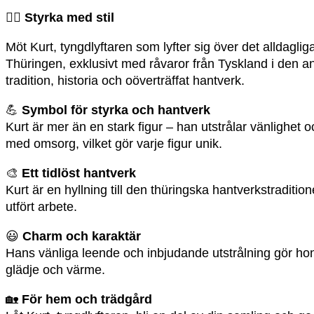
🏋️‍♂️
Styrka med stil
Möt Kurt, tyngdlyftaren som lyfter sig över det alldaglig
Thüringen, exklusivt med råvaror från Tyskland i den 
tradition, historia och oöverträffat hantverk.
💪
Symbol för styrka och hantverk
Kurt är mer än en stark figur – han utstrålar vänlighet
med omsorg, vilket gör varje figur unik.
🎨
Ett tidlöst hantverk
Kurt är en hyllning till den thüringska hantverkstraditi
utfört arbete.
😃
Charm och karaktär
Hans vänliga leende och inbjudande utstrålning gör honom
glädje och värme.
🏡
För hem och trädgård