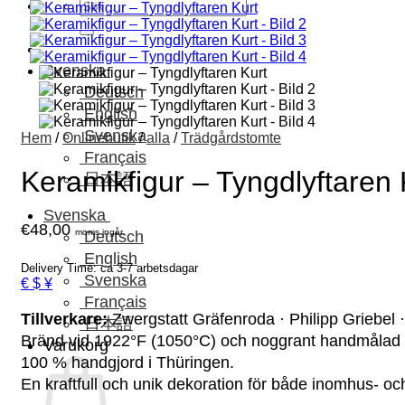
Sök
efter:
Svenska
Deutsch
English
Svenska
Hem
/
Onlinebutik
/
alla
/
Trädgårdstomte
Français
Keramikfigur – Tyngdlyftaren 
日本語
Svenska
€
48,00
moms ingår.
Deutsch
English
Delivery Time: ca 3-7 arbetsdagar
Svenska
€ $ ¥
Français
Tillverkare:
Zwergstatt Gräfenroda · Philipp Griebel 
日本語
Bränd vid 1922°F (1050°C) och noggrant handmålad – v
Varukorg
100 % handgjord i Thüringen.
En kraftfull och unik dekoration för både inomhus- oc