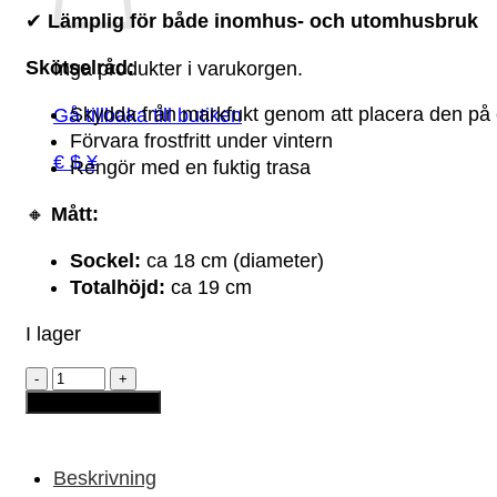
✔
Lämplig för både inomhus- och utomhusbruk
Skötselråd:
Inga produkter i varukorgen.
Skydda från markfukt genom att placera den på 
Gå tillbaka till butiken
Förvara frostfritt under vintern
€ $ ¥
Rengör med en fuktig trasa
🔸
Mått:
Sockel:
ca 18 cm (diameter)
Totalhöjd:
ca 19 cm
I lager
Keramikfigur
–
Lägg till i varukorg
Tyngdlyftaren
Kurt
mängd
Beskrivning