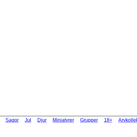
Sagor
Jul
Djur
Miniatyrer
Grupper
18+
Arvkolle