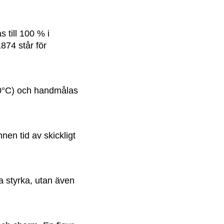
 till 100 % i
874 står för
050°C) och handmålas
nen tid av skickligt
ra styrka, utan även