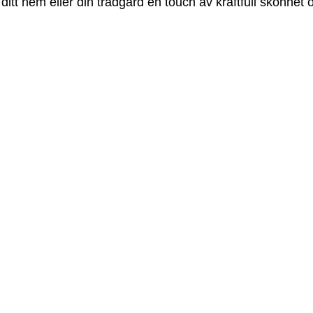
 ditt hem eller din trädgård en touch av kraftfull skönhet