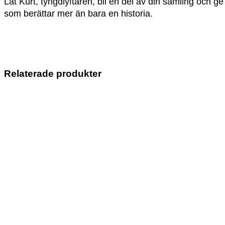
Låt Kurt, tyngdlyftaren, bli en del av din samling och ge
som berättar mer än bara en historia.
Relaterade produkter