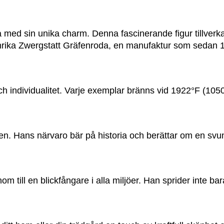
a med sin unika charm. Denna fascinerande figur tillverkas
anrika Zwergstatt Gräfenroda, en manufaktur som sedan 1
 och individualitet. Varje exemplar bränns vid 1922°F (1
onen. Hans närvaro bär på historia och berättar om en svun
 till en blickfångare i alla miljöer. Han sprider inte ba