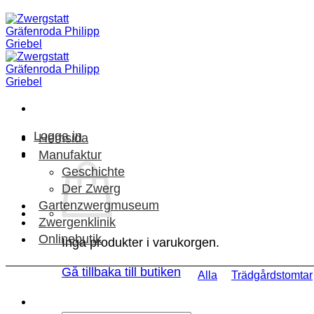
Skip
to
content
Logga in
Hemsida
Manufaktur
Geschichte
Der Zwerg
Gartenzwergmuseum
Zwergenklinik
Onlinebutik
Inga produkter i varukorgen.
Gå tillbaka till butiken
Alla
Trädgårdstomtar