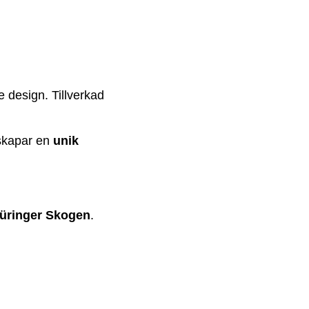
e design. Tillverkad
 skapar en
unik
üringer Skogen
.