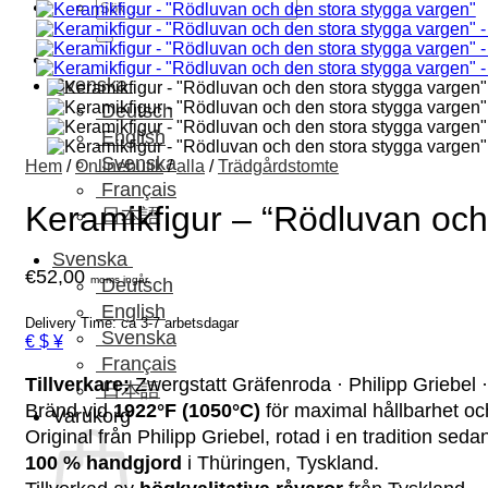
Sök
efter:
Svenska
Deutsch
English
Svenska
Hem
/
Onlinebutik
/
alla
/
Trädgårdstomte
Français
Keramikfigur – “Rödluvan och
日本語
Svenska
€
52,00
moms ingår.
Deutsch
English
Delivery Time: ca 3-7 arbetsdagar
Svenska
€ $ ¥
Français
Tillverkare:
Zwergstatt Gräfenroda · Philipp Griebel 
日本語
Bränd vid
1922°F (1050°C)
för maximal hållbarhet och
Varukorg
Original från Philipp Griebel, rotad i en tradition sed
100 % handgjord
i Thüringen, Tyskland.