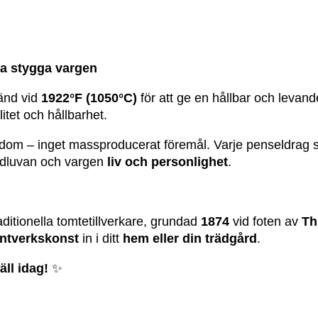
ra stygga vargen
ränd vid
1922°F (1050°C)
för att ge en hållbar och levand
litet och hållbarhet.
edom – inget massproducerat föremål. Varje penseldrag
ödluvan och vargen
liv och personlighet
.
raditionella tomtetillverkare, grundad
1874
vid foten av
Th
antverkskonst
in i ditt
hem eller din trädgård
.
äll idag!
✨