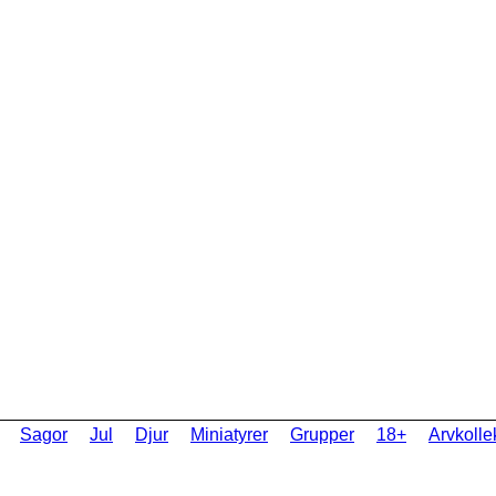
Sagor
Jul
Djur
Miniatyrer
Grupper
18+
Arvkolle