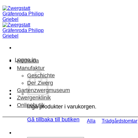
Skip
to
content
Logga in
Hemsida
Manufaktur
Geschichte
Der Zwerg
Gartenzwergmuseum
Zwergenklinik
Onlinebutik
Inga produkter i varukorgen.
Gå tillbaka till butiken
Alla
Trädgårdstomtar