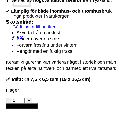
Tillverkad av
högkvalitativa råvaror
från Tyskland.
✔
Lämplig för både inomhus- och utomhusbruk
Inga produkter i varukorgen.
Skötselråd:
Gå tillbaka till butiken
Skydda från markfukt
€ $ ¥
Placera över en stav
Förvara frostfritt under vintern
Rengör med en fuktig trasa
Keramikfigurerna kan variera något i storlek och må
tecken på äkta hantverk och därmed ett kvalitetsmärk
📏
Mått:
ca
7,5 x 6,5 tum (19 x 16,5 cm)
I lager
Keramikfigur
-
Lägg till i varukorg
"Rödluvan
och