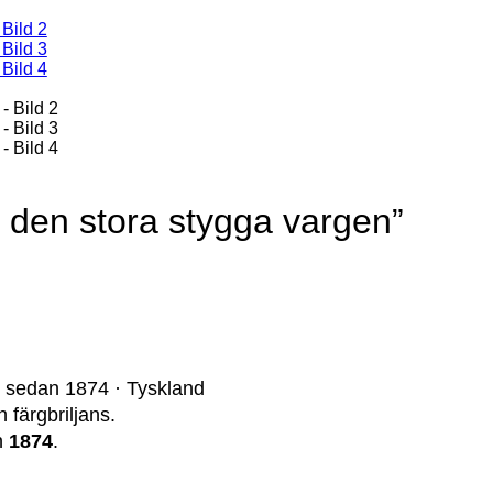
 den stora stygga vargen”
· sedan 1874 · Tyskland
 färgbriljans.
an
1874
.