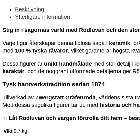
den
stora
Beskrivning
stygga
Ytterligare information
vargen"
mängd
Stig in i sagornas värld med Rödluvan och den sto
Varje figur återskapar denna tidlösa saga i
keramik
, b
med
100 % tyska råvaror
, vilket garanterar högsta kva
Dessa figurer är
unikt handmålade
med stor detaljrik
karaktär
, och de noggrant utformade detaljerna ger R
Tysk hantverkstradition sedan 1874
Tillverkad av
Zwergstatt Gräfenroda
, världens sista t
Med dessa sagolika figurer tar du med
historia och h
✨
Låt Rödluvan och vargen förtrolla ditt hem – best
Vikt
0,7 kg