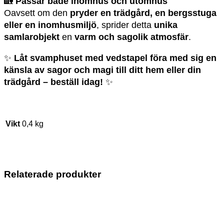
🏡
Passar både inomhus och utomhus
Oavsett om den
pryder en trädgård, en bergsstuga
eller en inomhusmiljö
, sprider detta
unika
samlarobjekt
en
varm och sagolik atmosfär
.
✨
Låt svamphuset med vedstapel föra med sig en
känsla av sagor och magi till ditt hem eller din
trädgård – beställ idag!
✨
Vikt
0,4 kg
Relaterade produkter