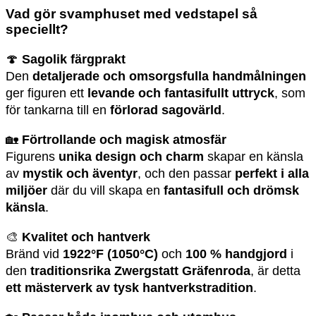
Vad gör svamphuset med vedstapel så
speciellt?
🍄
Sagolik färgprakt
Den
detaljerade och omsorgsfulla handmålningen
ger figuren ett
levande och fantasifullt uttryck
, som
för tankarna till en
förlorad sagovärld
.
🏡
Förtrollande och magisk atmosfär
Figurens
unika design och charm
skapar en känsla
av
mystik och äventyr
, och den passar
perfekt i alla
miljöer
där du vill skapa en
fantasifull och drömsk
känsla
.
🎨
Kvalitet och hantverk
Bränd vid
1922°F (1050°C)
och
100 % handgjord
i
den
traditionsrika Zwergstatt Gräfenroda
, är detta
ett mästerverk av tysk hantverkstradition
.