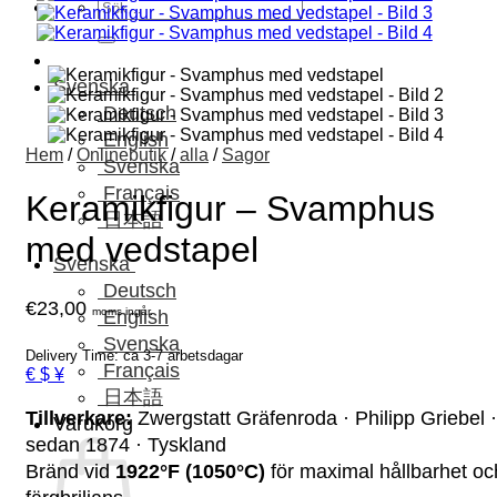
Sök
efter:
Svenska
Deutsch
English
Hem
/
Onlinebutik
/
alla
/
Sagor
Svenska
Français
Keramikfigur – Svamphus
日本語
med vedstapel
Svenska
Deutsch
€
23,00
moms ingår.
English
Svenska
Delivery Time: ca 3-7 arbetsdagar
Français
€ $ ¥
日本語
Tillverkare:
Zwergstatt Gräfenroda · Philipp Griebel ·
Varukorg
sedan 1874 · Tyskland
Bränd vid
1922°F (1050°C)
för maximal hållbarhet oc