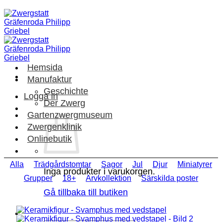
Skip
to
content
Hemsida
Manufaktur
Geschichte
Logga in
Der Zwerg
Gartenzwergmuseum
Zwergenklinik
Onlinebutik
Alla
Trädgårdstomtar
Sagor
Jul
Djur
Miniatyrer
Inga produkter i varukorgen.
Grupper
18+
Arvkollektion
Särskilda poster
Gå tillbaka till butiken