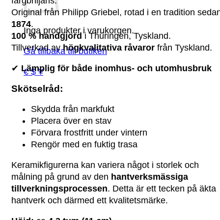
färgbriljans.
Original från Philipp Griebel, rotad i en tradition seda
1874
.
Inga produkter i varukorgen.
100 % handgjord
i Thüringen, Tyskland.
Tillverkad av
högkvalitativa råvaror
från Tyskland.
Gå tillbaka till butiken
✔
Lämplig för både inomhus- och utomhusbruk
€ $ ¥
Skötselråd:
Skydda från markfukt
Placera över en stav
Förvara frostfritt under vintern
Rengör med en fuktig trasa
Keramikfigurerna kan variera något i storlek och
målning på grund av den
hantverksmässiga
tillverkningsprocessen
. Detta är ett tecken på äkta
hantverk och därmed ett kvalitetsmärke.