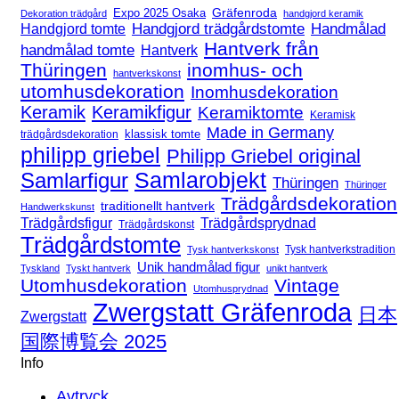
Expo 2025 Osaka
Gräfenroda
Dekoration trädgård
handgjord keramik
Handgjord trädgårdstomte
Handmålad
Handgjord tomte
Hantverk från
handmålad tomte
Hantverk
Thüringen
inomhus- och
hantverkskonst
utomhusdekoration
Inomhusdekoration
Keramik
Keramikfigur
Keramiktomte
Keramisk
Made in Germany
klassisk tomte
trädgårdsdekoration
philipp griebel
Philipp Griebel original
Samlarfigur
Samlarobjekt
Thüringen
Thüringer
Trädgårdsdekoration
traditionellt hantverk
Handwerkskunst
Trädgårdsfigur
Trädgårdsprydnad
Trädgårdskonst
Trädgårdstomte
Tysk hantverkstradition
Tysk hantverkskonst
Unik handmålad figur
Tyskland
Tyskt hantverk
unikt hantverk
Utomhusdekoration
Vintage
Utomhusprydnad
Zwergstatt Gräfenroda
日本
Zwergstatt
国際博覧会 2025
Info
Avtryck