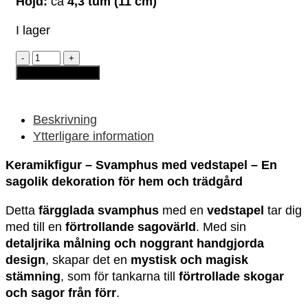
Höjd:
ca
4,3 tum (11 cm)
I lager
Keramikfigur
-
Lägg till i varukorg
Svamphus
med
vedstapel
mängd
Beskrivning
Ytterligare information
Keramikfigur – Svamphus med vedstapel – En
sagolik dekoration för hem och trädgård
Detta
färgglada svamphus
med en
vedstapel
tar dig
med till en
förtrollande sagovärld
. Med sin
detaljrika målning och noggrant handgjorda
design
, skapar det en
mystisk och magisk
stämning
, som för tankarna till
förtrollade skogar
och sagor från förr
.