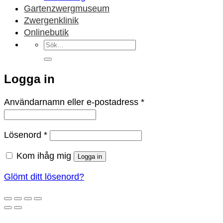
Gartenzwergmuseum
Zwergenklinik
Onlinebutik
Sök
efter:
Logga in
Obligatoriskt
Användarnamn eller e-postadress
*
Obligatoriskt
Lösenord
*
Kom ihåg mig
Logga in
Glömt ditt lösenord?