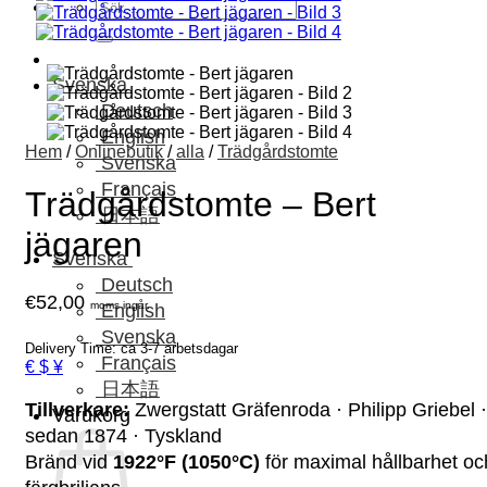
Sök
efter:
Svenska
Deutsch
English
Hem
/
Onlinebutik
/
alla
/
Trädgårdstomte
Svenska
Français
Trädgårdstomte – Bert
日本語
jägaren
Svenska
Deutsch
€
52,00
moms ingår.
English
Svenska
Delivery Time: ca 3-7 arbetsdagar
Français
€ $ ¥
日本語
Tillverkare:
Zwergstatt Gräfenroda · Philipp Griebel ·
Varukorg
sedan 1874 · Tyskland
Bränd vid
1922°F (1050°C)
för maximal hållbarhet oc