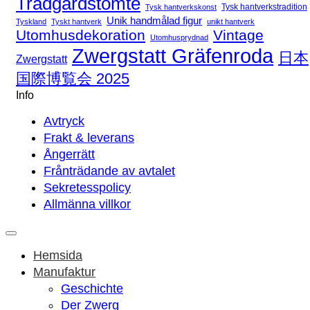
Trädgårdstomte
Tysk hantverkstradition
Tysk hantverkskonst
Unik handmålad figur
Tyskland
Tyskt hantverk
unikt hantverk
Utomhusdekoration
Vintage
Utomhusprydnad
Zwergstatt Gräfenroda
日本
Zwergstatt
国際博覧会 2025
Info
Avtryck
Frakt & leverans
Ångerrätt
Frånträdande av avtalet
Sekretesspolicy
Allmänna villkor
Hemsida
Manufaktur
Geschichte
Der Zwerg