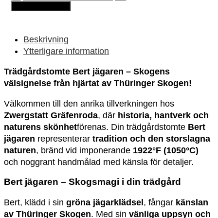
-
Lägg till i varukorg
Bert
jägaren
mängd
Beskrivning
Ytterligare information
Trädgårdstomte Bert jägaren – Skogens
välsignelse från hjärtat av Thüringer Skogen!
Välkommen till den anrika tillverkningen hos
Zwergstatt Gräfenroda
, där
historia, hantverk och
naturens skönhet
förenas. Din trädgårdstomte
Bert
jägaren
representerar
tradition och den storslagna
naturen
, bränd vid imponerande
1922°F (1050°C)
och noggrant handmålad med känsla för detaljer.
Bert jägaren – Skogsmagi i din trädgård
Bert, klädd i sin
gröna jägarklädsel
, fångar
känslan
av Thüringer Skogen
. Med sin
vänliga uppsyn och