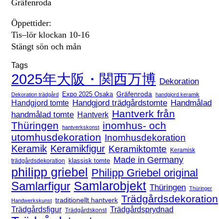
Gräfenroda
Öppettider:
Tis–lör klockan 10-16
Stängt sön och mån
Tags
2025年大阪・関西万博
Dekoration
Expo 2025 Osaka
Gräfenroda
Dekoration trädgård
handgjord keramik
Handgjord trädgårdstomte
Handmålad
Handgjord tomte
Hantverk från
handmålad tomte
Hantverk
Thüringen
inomhus- och
hantverkskonst
utomhusdekoration
Inomhusdekoration
Keramik
Keramikfigur
Keramiktomte
Keramisk
Made in Germany
klassisk tomte
trädgårdsdekoration
philipp griebel
Philipp Griebel original
Samlarfigur
Samlarobjekt
Thüringen
Thüringer
Trädgårdsdekoration
traditionellt hantverk
Handwerkskunst
Trädgårdsfigur
Trädgårdsprydnad
Trädgårdskonst