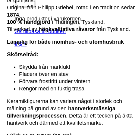
färgbriljans.
Original från Philipp Griebel, rotad i en tradition seda
1874
.
Inga produkter i varukorgen.
100 % handgjord
i Thüringen, Tyskland.
Tillverkad av
högkvalitativa råvaror
från Tyskland.
Gå tillbaka till butiken
Lämplig för både inomhus- och utomhusbruk
€ $ ¥
Skötselråd:
Skydda från markfukt
Placera över en stav
Förvara frostfritt under vintern
Rengör med en fuktig trasa
Keramikfigurerna kan variera något i storlek och
målning på grund av den
hantverksmässiga
tillverkningsprocessen
. Detta är ett tecken på äkta
hantverk och därmed ett kvalitetsmärke.