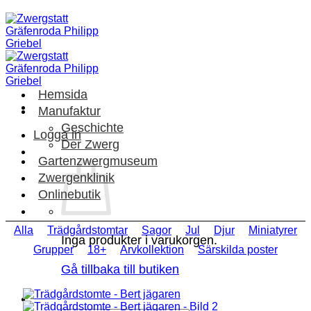
Skip
to
content
Hemsida
Manufaktur
Geschichte
Logga in
Der Zwerg
Gartenzwergmuseum
Zwergenklinik
Onlinebutik
Alla
Trädgårdstomtar
Sagor
Jul
Djur
Miniatyrer
Inga produkter i varukorgen.
Grupper
18+
Arvkollektion
Särskilda poster
Gå tillbaka till butiken