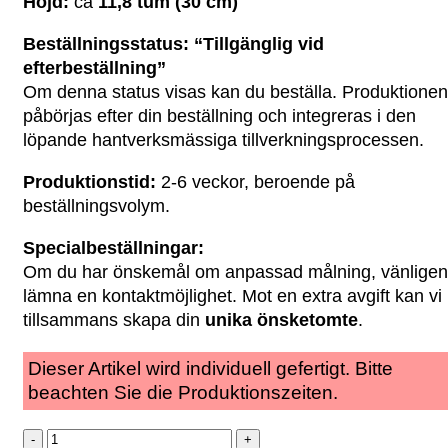
Höjd:
ca
11,8 tum (30 cm)
Beställningsstatus: “Tillgänglig vid
efterbeställning”
Om denna status visas kan du beställa. Produktionen
påbörjas efter din beställning och integreras i den
löpande hantverksmässiga tillverkningsprocessen.
Produktionstid:
2-6 veckor, beroende på
beställningsvolym.
Specialbeställningar:
Om du har önskemål om anpassad målning, vänligen
lämna en kontaktmöjlighet. Mot en extra avgift kan vi
tillsammans skapa din
unika önsketomte
.
Dieser Artikel wird individuell gefertigt. Bitte
beachten Sie die Produktionszeiten.
Trädgårdstomte