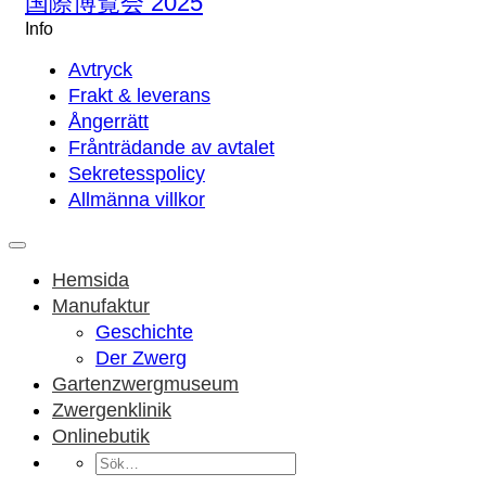
国際博覧会 2025
Info
Avtryck
Frakt & leverans
Ångerrätt
Frånträdande av avtalet
Sekretesspolicy
Allmänna villkor
Hemsida
Manufaktur
Geschichte
Der Zwerg
Gartenzwergmuseum
Zwergenklinik
Onlinebutik
Sök