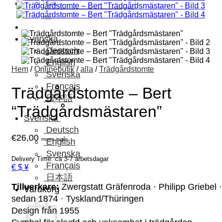
Sök
efter:
Svenska
Deutsch
English
Hem
/
Onlinebutik
/
alla
/
Trädgårdstomte
Svenska
Français
Trädgårdstomte – Bert
日本語
“Trädgårdsmästaren”
Svenska
Deutsch
€
26,00
moms ingår.
English
Svenska
Delivery Time: ca 3-7 arbetsdagar
Français
€ $ ¥
日本語
Tillverkare:
Zwergstatt Gräfenroda · Philipp Griebel ·
Varukorg
sedan 1874 · Tyskland/Thüringen
Design från 1955