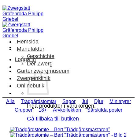
Skip
to
content
Hemsida
Manufaktur
Geschichte
Logga in
Der Zwerg
Gartenzwergmuseum
Zwergenklinik
Onlinebutik
Alla
Trädgårdstomtar
Sagor
Jul
Djur
Miniatyrer
Inga produkter i varukorgen.
Grupper
18+
Arvkollektion
Särskilda poster
Gå tillbaka till butiken