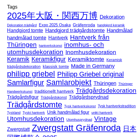
Tags
2025年大阪・関西万博
Dekoration
Expo 2025 Osaka
Gräfenroda
Dekoration trädgård
handgjord keramik
Handgjord trädgårdstomte
Handmålad
Handgjord tomte
Hantverk från
handmålad tomte
Hantverk
Thüringen
inomhus- och
hantverkskonst
utomhusdekoration
Inomhusdekoration
Keramik
Keramikfigur
Keramiktomte
Keramisk
Made in Germany
klassisk tomte
trädgårdsdekoration
philipp griebel
Philipp Griebel original
Samlarfigur
Samlarobjekt
Thüringen
Thüringer
Trädgårdsdekoration
traditionellt hantverk
Handwerkskunst
Trädgårdsfigur
Trädgårdsprydnad
Trädgårdskonst
Trädgårdstomte
Tysk hantverkstradition
Tysk hantverkskonst
Unik handmålad figur
Tyskland
Tyskt hantverk
unikt hantverk
Utomhusdekoration
Vintage
Utomhusprydnad
Zwergstatt Gräfenroda
日本
Zwergstatt