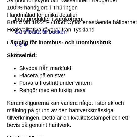
Symbol för skydd och vaksamhet i trädgården
100 % handgjord i Thüringen
Handmålad för unika detaljer
Inga produkter i varukorgen.
Bränd vid 1922°F (1050°C) för enastående hållbarhet
Högkvalitativa råvaror från Tyskland
Gå tillbaka till butiken
Lämplig för inomhus- och utomhusbruk
€ $ ¥
Skötselråd:
Skydda från markfukt
Placera på en stav
Förvara frostfritt under vintern
Rengör med en fuktig trasa
Keramikfigurerna kan variera något i storlek och
målning på grund av den hantverksmässiga
tillverkningen. Detta är en kvalitetsstämpel och ett
bevis på genuint hantverk.