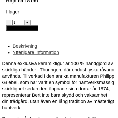
Höjd ca 18 cm
I lager
Trädgårdstomte
–
Lägg till i varukorg
Bert
"Trädgårdsmästaren"
mängd
Beskrivning
Ytterligare information
Denna exklusiva keramikfigur är 100 % handgjord av
skickliga händer i Thüringen, där endast tyska råvaror
används. Tillverkad i den anrika manufakturen Philipp
Griebel, som har varit en symbol för hantverksmässig
skicklighet sedan den öppnade sina dörrar år 1874,
representerar Bert inte bara skydd och vaksamhet i
din trädgård, utan även en lång tradition av mästerligt
hantverk.