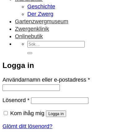
Geschichte
Der Zwerg
Gartenzwergmuseum
Zwergenklinik
Onlinebutik
Sök
efter:
Logga in
Obligatoriskt
Användarnamn eller e-postadress
*
Obligatoriskt
Lösenord
*
Kom ihåg mig
Logga in
Glömt ditt lösenord?