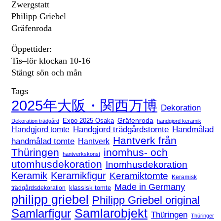
Zwergstatt
Philipp Griebel
Gräfenroda
Öppettider:
Tis–lör klockan 10-16
Stängt sön och mån
Tags
2025年大阪・関西万博
Dekoration
Expo 2025 Osaka
Gräfenroda
Dekoration trädgård
handgjord keramik
Handgjord trädgårdstomte
Handmålad
Handgjord tomte
Hantverk från
handmålad tomte
Hantverk
Thüringen
inomhus- och
hantverkskonst
utomhusdekoration
Inomhusdekoration
Keramik
Keramikfigur
Keramiktomte
Keramisk
Made in Germany
klassisk tomte
trädgårdsdekoration
philipp griebel
Philipp Griebel original
Samlarfigur
Samlarobjekt
Thüringen
Thüringer