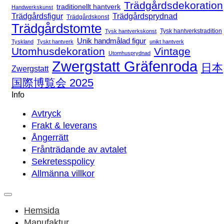
Trädgårdsdekoration
traditionellt hantverk
Handwerkskunst
Trädgårdsfigur
Trädgårdsprydnad
Trädgårdskonst
Trädgårdstomte
Tysk hantverkstradition
Tysk hantverkskonst
Unik handmålad figur
Tyskland
Tyskt hantverk
unikt hantverk
Utomhusdekoration
Vintage
Utomhusprydnad
Zwergstatt Gräfenroda
日本
Zwergstatt
国際博覧会 2025
Info
Avtryck
Frakt & leverans
Ångerrätt
Frånträdande av avtalet
Sekretesspolicy
Allmänna villkor
Hemsida
Manufaktur