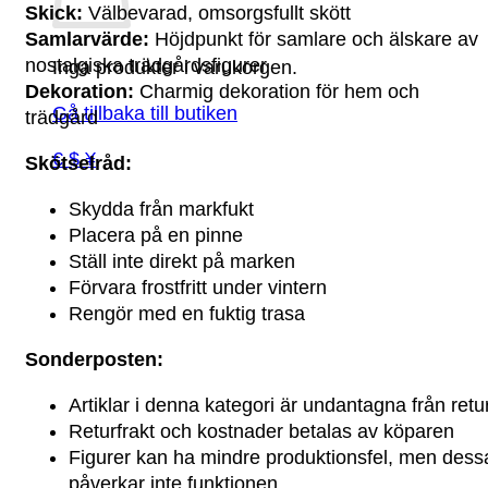
Skick:
Välbevarad, omsorgsfullt skött
Samlarvärde:
Höjdpunkt för samlare och älskare av
nostalgiska trädgårdsfigurer
Inga produkter i varukorgen.
Dekoration:
Charmig dekoration för hem och
Gå tillbaka till butiken
trädgård
€ $ ¥
Skötselråd:
Skydda från markfukt
Placera på en pinne
Ställ inte direkt på marken
Förvara frostfritt under vintern
Rengör med en fuktig trasa
Sonderposten:
Artiklar i denna kategori är undantagna från retu
Returfrakt och kostnader betalas av köparen
Figurer kan ha mindre produktionsfel, men dess
påverkar inte funktionen