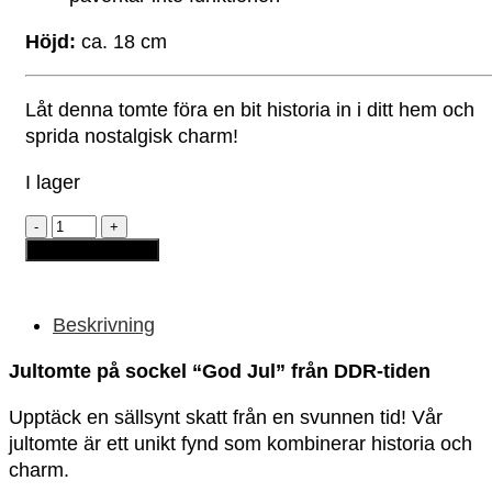
Höjd:
ca. 18 cm
Låt denna tomte föra en bit historia in i ditt hem och
sprida nostalgisk charm!
I lager
Tomte
på
Lägg till i varukorg
sockel
"God
Jul"
mängd
Beskrivning
Jultomte på sockel “God Jul” från DDR-tiden
Upptäck en sällsynt skatt från en svunnen tid! Vår
jultomte är ett unikt fynd som kombinerar historia och
charm.