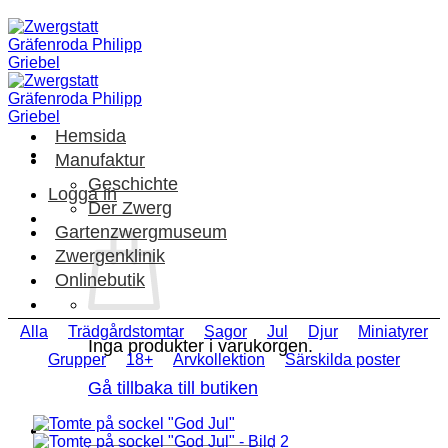
Skip
to
content
Hemsida
Manufaktur
Geschichte
Logga in
Der Zwerg
Gartenzwergmuseum
Zwergenklinik
Onlinebutik
Alla
Trädgårdstomtar
Sagor
Jul
Djur
Miniatyrer
Inga produkter i varukorgen.
Grupper
18+
Arvkollektion
Särskilda poster
Gå tillbaka till butiken