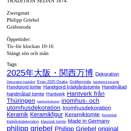
TRADITION SEDAN 1874.
Zwergstatt
Philipp Griebel
Gräfenroda
Öppettider:
Tis–lör klockan 10-16
Stängt sön och mån
Tags
2025年大阪・関西万博
Dekoration
Expo 2025 Osaka
Gräfenroda
Dekoration trädgård
handgjord keramik
Handgjord trädgårdstomte
Handmålad
Handgjord tomte
Hantverk från
handmålad tomte
Hantverk
Thüringen
inomhus- och
hantverkskonst
utomhusdekoration
Inomhusdekoration
Keramik
Keramikfigur
Keramiktomte
Keramisk
Made in Germany
klassisk tomte
trädgårdsdekoration
philipp griebel
Philipp Griebel original