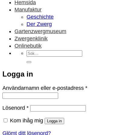
Hemsida
Manufaktur
Geschichte
Der Zwerg
Gartenzwergmuseum
Zwergenklinik
Onlinebutik
Sök
efter:
Logga in
Obligatoriskt
Användarnamn eller e-postadress
*
Obligatoriskt
Lösenord
*
Kom ihåg mig
Logga in
Glömt ditt lösenord?