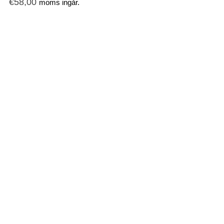
€
58,00
moms ingår.