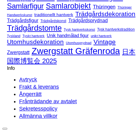
Samlarfigur
Samlarobjekt
Thüringen
Thüringer
Trädgårdsdekoration
traditionellt hantverk
Handwerkskunst
Trädgårdsfigur
Trädgårdsprydnad
Trädgårdskonst
Trädgårdstomte
Tysk hantverkstradition
Tysk hantverkskonst
Unik handmålad figur
Tyskland
Tyskt hantverk
unikt hantverk
Utomhusdekoration
Vintage
Utomhusprydnad
Zwergstatt Gräfenroda
日本
Zwergstatt
国際博覧会 2025
Info
Avtryck
Frakt & leverans
Ångerrätt
Frånträdande av avtalet
Sekretesspolicy
Allmänna villkor