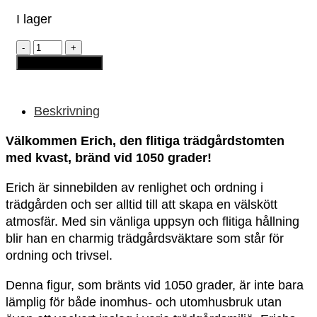
I lager
Trädgårdstomte
-
Lägg till i varukorg
Erich
"med
kvast"
(rödbrun)
Beskrivning
mängd
Välkommen Erich, den flitiga trädgårdstomten
med kvast, bränd vid 1050 grader!
Erich är sinnebilden av renlighet och ordning i
trädgården och ser alltid till att skapa en välskött
atmosfär. Med sin vänliga uppsyn och flitiga hållning
blir han en charmig trädgårdsväktare som står för
ordning och trivsel.
Denna figur, som bränts vid 1050 grader, är inte bara
lämplig för både inomhus- och utomhusbruk utan