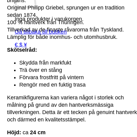
briljans.
Original Philipp Griebel, sprungen ur en tradition
sedan 1874.
Inga produkter i varukorgen.
100 % hantverk från Thüringen.
Tillverkad av de finaste råvarorna från Tyskland.
Gå tillbaka till butiken
Lämplig för både inomhus- och utomhusbruk.
€ $ ¥
Skötselråd:
Skydda från markfukt
Trä över en stång
Förvara frostfritt på vintern
Rengör med en fuktig trasa
Keramikfigurerna kan variera något i storlek och
målning på grund av den hantverksmässiga
tillverkningen. Detta är ett tecken på genuint hantverk
och därmed en kvalitetsstämpel.
Höjd:
ca
24 cm