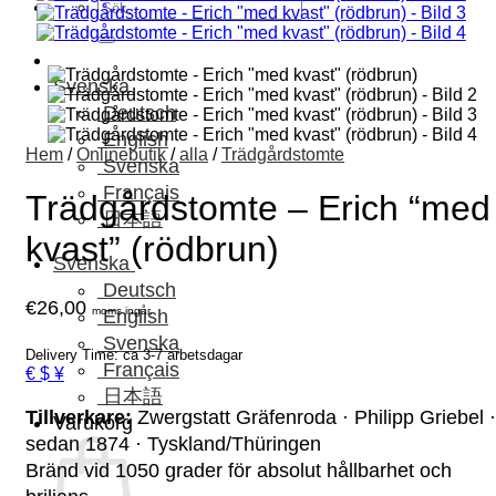
Sök
efter:
Svenska
Deutsch
English
Hem
/
Onlinebutik
/
alla
/
Trädgårdstomte
Svenska
Français
Trädgårdstomte – Erich “med
日本語
kvast” (rödbrun)
Svenska
Deutsch
€
26,00
moms ingår.
English
Svenska
Delivery Time: ca 3-7 arbetsdagar
Français
€ $ ¥
日本語
Tillverkare:
Zwergstatt Gräfenroda · Philipp Griebel ·
Varukorg
sedan 1874 · Tyskland/Thüringen
Bränd vid 1050 grader för absolut hållbarhet och