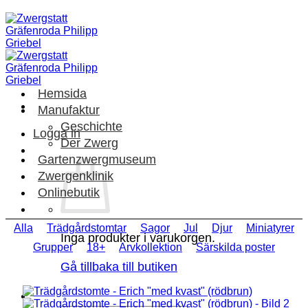
Skip
to
content
Hemsida
Manufaktur
Geschichte
Logga in
Der Zwerg
Gartenzwergmuseum
Zwergenklinik
Onlinebutik
Alla
Trädgårdstomtar
Sagor
Jul
Djur
Miniatyrer
Inga produkter i varukorgen.
Grupper
18+
Arvkollektion
Särskilda poster
Gå tillbaka till butiken