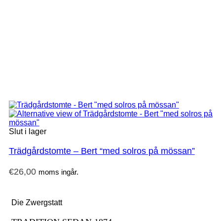
Slut i lager
Trädgårdstomte – Bert “med solros på mössan”
€
26,00
moms ingår.
Die Zwergstatt