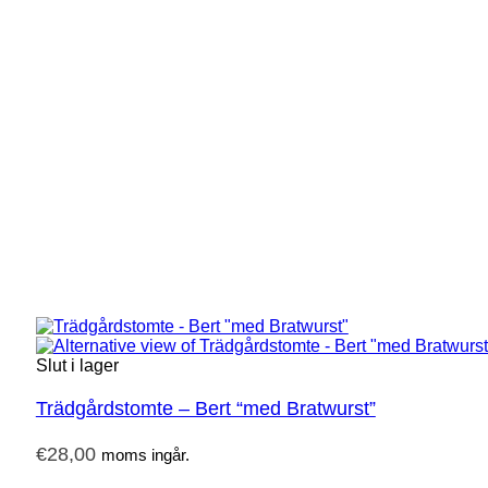
Slut i lager
Trädgårdstomte – Bert “med Bratwurst”
€
28,00
moms ingår.