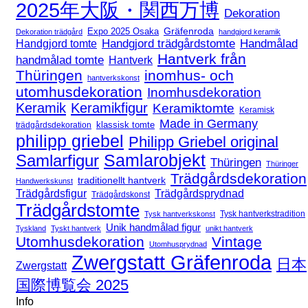
2025年大阪・関西万博
Dekoration
Expo 2025 Osaka
Gräfenroda
Dekoration trädgård
handgjord keramik
Handgjord trädgårdstomte
Handmålad
Handgjord tomte
Hantverk från
handmålad tomte
Hantverk
Thüringen
inomhus- och
hantverkskonst
utomhusdekoration
Inomhusdekoration
Keramik
Keramikfigur
Keramiktomte
Keramisk
Made in Germany
klassisk tomte
trädgårdsdekoration
philipp griebel
Philipp Griebel original
Samlarfigur
Samlarobjekt
Thüringen
Thüringer
Trädgårdsdekoration
traditionellt hantverk
Handwerkskunst
Trädgårdsfigur
Trädgårdsprydnad
Trädgårdskonst
Trädgårdstomte
Tysk hantverkstradition
Tysk hantverkskonst
Unik handmålad figur
Tyskland
Tyskt hantverk
unikt hantverk
Utomhusdekoration
Vintage
Utomhusprydnad
Zwergstatt Gräfenroda
日本
Zwergstatt
国際博覧会 2025
Info