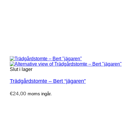
Slut i lager
Trädgårdstomte – Bert “jägaren”
€
24,00
moms ingår.