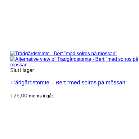
Slut i lager
Trädgårdstomte – Bert “med solros på mössan”
€
26,00
moms ingår.