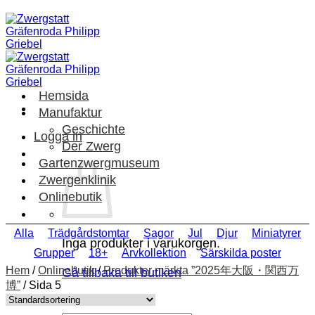
Skip
to
content
Hemsida
Manufaktur
Geschichte
Logga in
Der Zwerg
Gartenzwergmuseum
Zwergenklinik
Onlinebutik
Alla
Trädgårdstomtar
Sagor
Jul
Djur
Miniatyrer
Inga produkter i varukorgen.
Grupper
18+
Arvkollektion
Särskilda poster
Hem
/
Onlinebutik
/
Produkter märkta ”2025年大阪・関西万
Gå tillbaka till butiken
博”
/
Sida 5