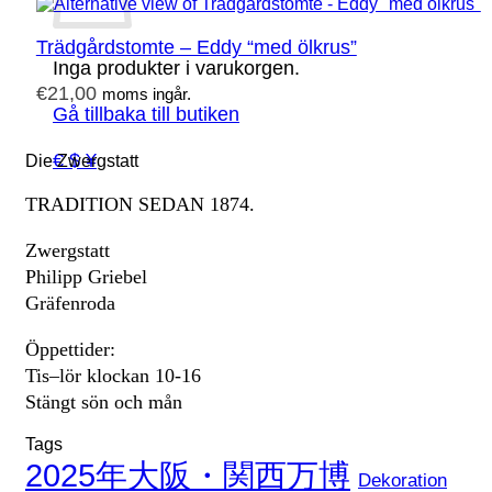
Trädgårdstomte – Eddy “med ölkrus”
Inga produkter i varukorgen.
€
21,00
moms ingår.
Gå tillbaka till butiken
€ $ ¥
Die Zwergstatt
TRADITION SEDAN 1874.
Zwergstatt
Philipp Griebel
Gräfenroda
Öppettider:
Tis–lör klockan 10-16
Stängt sön och mån
Tags
2025年大阪・関西万博
Dekoration