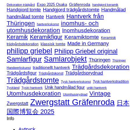
Expo 2025 Osaka
Gräfenroda
Dekoration trädgård
handgjord keramik
Handgjord trädgårdstomte
Handmålad
Handgjord tomte
Hantverk från
handmålad tomte
Hantverk
Thüringen
inomhus- och
hantverkskonst
utomhusdekoration
Inomhusdekoration
Keramik
Keramikfigur
Keramiktomte
Keramisk
Made in Germany
klassisk tomte
trädgårdsdekoration
philipp griebel
Philipp Griebel original
Samlarfigur
Samlarobjekt
Thüringen
Thüringer
Trädgårdsdekoration
traditionellt hantverk
Handwerkskunst
Trädgårdsfigur
Trädgårdsprydnad
Trädgårdskonst
Trädgårdstomte
Tysk hantverkstradition
Tysk hantverkskonst
Unik handmålad figur
Tyskland
Tyskt hantverk
unikt hantverk
Utomhusdekoration
Vintage
Utomhusprydnad
Zwergstatt Gräfenroda
日本
Zwergstatt
国際博覧会 2025
Info
Avtryck