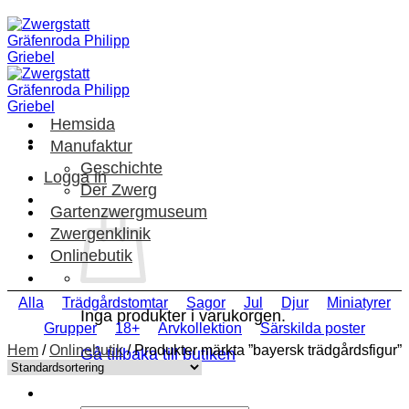
Skip
to
content
Hemsida
Manufaktur
Geschichte
Logga in
Der Zwerg
Gartenzwergmuseum
Zwergenklinik
Onlinebutik
Alla
Trädgårdstomtar
Sagor
Jul
Djur
Miniatyrer
Inga produkter i varukorgen.
Grupper
18+
Arvkollektion
Särskilda poster
Hem
/
Onlinebutik
/
Produkter märkta ”bayersk trädgårdsfigur”
Gå tillbaka till butiken