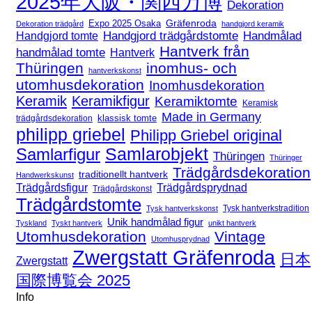
2025年大阪・関西万博
Dekoration
Expo 2025 Osaka
Gräfenroda
Dekoration trädgård
handgjord keramik
Handgjord trädgårdstomte
Handmålad
Handgjord tomte
Hantverk från
handmålad tomte
Hantverk
Thüringen
inomhus- och
hantverkskonst
utomhusdekoration
Inomhusdekoration
Keramik
Keramikfigur
Keramiktomte
Keramisk
Made in Germany
klassisk tomte
trädgårdsdekoration
philipp griebel
Philipp Griebel original
Samlarfigur
Samlarobjekt
Thüringen
Thüringer
Trädgårdsdekoration
traditionellt hantverk
Handwerkskunst
Trädgårdsfigur
Trädgårdsprydnad
Trädgårdskonst
Trädgårdstomte
Tysk hantverkstradition
Tysk hantverkskonst
Unik handmålad figur
Tyskland
Tyskt hantverk
unikt hantverk
Utomhusdekoration
Vintage
Utomhusprydnad
Zwergstatt Gräfenroda
日本
Zwergstatt
国際博覧会 2025
Info