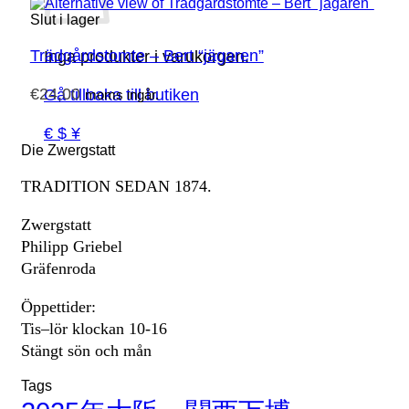
Slut i lager
Trädgårdstomte – Bert “jägaren”
Inga produkter i varukorgen.
€
24,00
Gå tillbaka till butiken
moms ingår.
€ $ ¥
Die Zwergstatt
TRADITION SEDAN 1874.
Zwergstatt
Philipp Griebel
Gräfenroda
Öppettider:
Tis–lör klockan 10-16
Stängt sön och mån
Tags