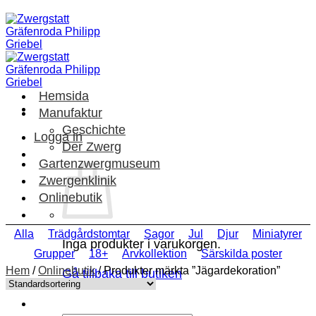
Skip
to
content
Hemsida
Manufaktur
Geschichte
Logga in
Der Zwerg
Gartenzwergmuseum
Zwergenklinik
Onlinebutik
Alla
Trädgårdstomtar
Sagor
Jul
Djur
Miniatyrer
Inga produkter i varukorgen.
Grupper
18+
Arvkollektion
Särskilda poster
Hem
/
Onlinebutik
/
Produkter märkta ”Jägardekoration”
Gå tillbaka till butiken