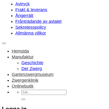
Avtryck
Frakt & leverans
Ångerrätt
Frånträdande av avtalet
Sekretesspolicy
Allmänna villkor
Hemsida
Manufaktur
Geschichte
Der Zwerg
Gartenzwergmuseum
Zwergenklinik
Onlinebutik
Sök
efter:
Logga in