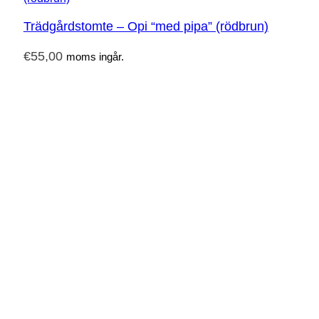
Trädgårdstomte – Opi “med pipa” (rödbrun)
€
55,00
moms ingår.