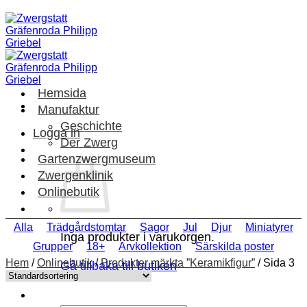
Skip
to
content
Hemsida
Manufaktur
Geschichte
Logga in
Der Zwerg
Gartenzwergmuseum
Zwergenklinik
Onlinebutik
Alla
Trädgårdstomtar
Sagor
Jul
Djur
Miniatyrer
Inga produkter i varukorgen.
Grupper
18+
Arvkollektion
Särskilda poster
Hem
/
Onlinebutik
/
Produkter märkta ”Keramikfigur”
/
Sida 3
Gå tillbaka till butiken