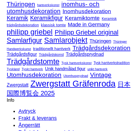
Thüringen
inomhus- och
hantverkskonst
utomhusdekoration
Inomhusdekoration
Keramik
Keramikfigur
Keramiktomte
Keramisk
Made in Germany
klassisk tomte
trädgårdsdekoration
philipp griebel
Philipp Griebel original
Samlarfigur
Samlarobjekt
Thüringen
Thüringer
Trädgårdsdekoration
traditionellt hantverk
Handwerkskunst
Trädgårdsfigur
Trädgårdsprydnad
Trädgårdskonst
Trädgårdstomte
Tysk hantverkstradition
Tysk hantverkskonst
Unik handmålad figur
Tyskland
Tyskt hantverk
unikt hantverk
Utomhusdekoration
Vintage
Utomhusprydnad
Zwergstatt Gräfenroda
日本
Zwergstatt
国際博覧会 2025
Info
Avtryck
Frakt & leverans
Ångerrätt