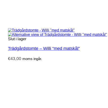
Slut i lager
Trädgårdstomte – Willi “med matskål”
€
43,00
moms ingår.