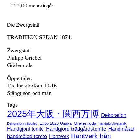
€
19,00
moms ingår.
Die Zwergstatt
TRADITION SEDAN 1874.
Zwergstatt
Philipp Griebel
Gräfenroda
Öppettider:
Tis–lör klockan 10-16
Stängt sön och mån
Tags
2025年大阪・関西万博
Dekoration
Expo 2025 Osaka
Gräfenroda
Dekoration trädgård
handgjord keramik
Handgjord trädgårdstomte
Handmålad
Handgjord tomte
Hantverk från
handmålad tomte
Hantverk