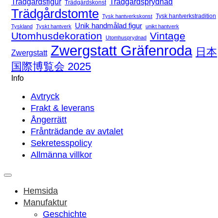
Trädgårdsfigur
Trädgårdsprydnad
Trädgårdskonst
Trädgårdstomte
Tysk hantverkstradition
Tysk hantverkskonst
Unik handmålad figur
Tyskland
Tyskt hantverk
unikt hantverk
Utomhusdekoration
Vintage
Utomhusprydnad
Zwergstatt Gräfenroda
日本
Zwergstatt
国際博覧会 2025
Info
Avtryck
Frakt & leverans
Ångerrätt
Frånträdande av avtalet
Sekretesspolicy
Allmänna villkor
Hemsida
Manufaktur
Geschichte