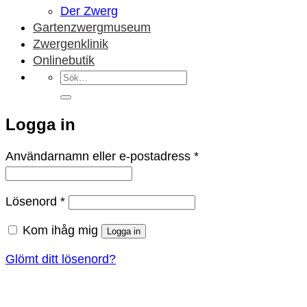
Der Zwerg
Gartenzwergmuseum
Zwergenklinik
Onlinebutik
Sök
efter:
Logga in
Obligatoriskt
Användarnamn eller e-postadress
*
Obligatoriskt
Lösenord
*
Kom ihåg mig
Logga in
Glömt ditt lösenord?