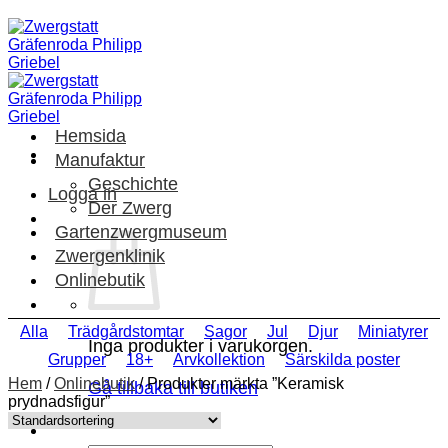
Skip
to
content
Hemsida
Manufaktur
Geschichte
Logga in
Der Zwerg
Gartenzwergmuseum
Zwergenklinik
Onlinebutik
Alla
Trädgårdstomtar
Sagor
Jul
Djur
Miniatyrer
Inga produkter i varukorgen.
Grupper
18+
Arvkollektion
Särskilda poster
Hem
/
Onlinebutik
/
Produkter märkta ”Keramisk
Gå tillbaka till butiken
prydnadsfigur”