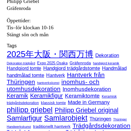
Philipp Griebel
Gräfenroda
Öppettider:
Tis–lör klockan 10-16
Stängt sön och mån
Tags
2025年大阪・関西万博
Dekoration
Expo 2025 Osaka
Gräfenroda
Dekoration trädgård
handgjord keramik
Handgjord trädgårdstomte
Handmålad
Handgjord tomte
Hantverk från
handmålad tomte
Hantverk
Thüringen
inomhus- och
hantverkskonst
utomhusdekoration
Inomhusdekoration
Keramik
Keramikfigur
Keramiktomte
Keramisk
Made in Germany
klassisk tomte
trädgårdsdekoration
philipp griebel
Philipp Griebel original
Samlarfigur
Samlarobjekt
Thüringen
Thüringer
Trädgårdsdekoration
traditionellt hantverk
Handwerkskunst