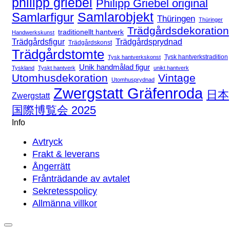
philipp griebel
Philipp Griebel original
Samlarfigur
Samlarobjekt
Thüringen
Thüringer
Trädgårdsdekoration
traditionellt hantverk
Handwerkskunst
Trädgårdsfigur
Trädgårdsprydnad
Trädgårdskonst
Trädgårdstomte
Tysk hantverkstradition
Tysk hantverkskonst
Unik handmålad figur
Tyskland
Tyskt hantverk
unikt hantverk
Utomhusdekoration
Vintage
Utomhusprydnad
Zwergstatt Gräfenroda
日本
Zwergstatt
国際博覧会 2025
Info
Avtryck
Frakt & leverans
Ångerrätt
Frånträdande av avtalet
Sekretesspolicy
Allmänna villkor