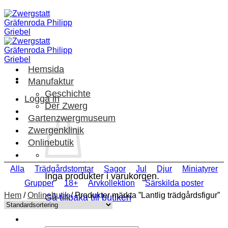
Skip
to
content
Hemsida
Manufaktur
Geschichte
Logga in
Der Zwerg
Gartenzwergmuseum
Zwergenklinik
Onlinebutik
Alla
Trädgårdstomtar
Sagor
Jul
Djur
Miniatyrer
Inga produkter i varukorgen.
Grupper
18+
Arvkollektion
Särskilda poster
Hem
/
Onlinebutik
/
Produkter märkta ”Lantlig trädgårdsfigur”
Gå tillbaka till butiken