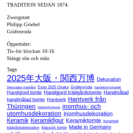
TRADITION SEDAN 1874.
Zwergstatt
Philipp Griebel
Gräfenroda
Öppettider:
Tis–lör klockan 10-16
Stängt sön och mån
Tags
2025年大阪・関西万博
Dekoration
Expo 2025 Osaka
Gräfenroda
Dekoration trädgård
handgjord keramik
Handgjord trädgårdstomte
Handmålad
Handgjord tomte
Hantverk från
handmålad tomte
Hantverk
Thüringen
inomhus- och
hantverkskonst
utomhusdekoration
Inomhusdekoration
Keramik
Keramikfigur
Keramiktomte
Keramisk
Made in Germany
klassisk tomte
trädgårdsdekoration