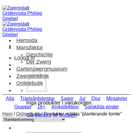
Skip
to
content
Hemsida
Manufaktur
Geschichte
Logga in
Der Zwerg
Gartenzwergmuseum
Zwergenklinik
Onlinebutik
Alla
Trädgårdstomtar
Sagor
Jul
Djur
Miniatyrer
Inga produkter i varukorgen.
Grupper
18+
Arvkollektion
Särskilda poster
Hem
/
Onlinebutik
/
Produkter märkta ”planterande tomte”
Gå tillbaka till butiken