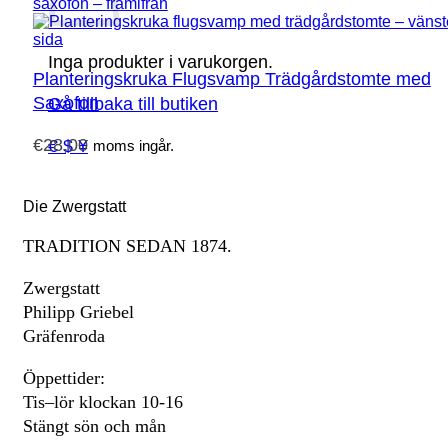
Inga produkter i varukorgen.
Planteringskruka Flugsvamp Trädgårdstomte med
Saxofon
Gå tillbaka till butiken
€
28,00
€ $ ¥
moms ingår.
Die Zwergstatt
TRADITION SEDAN 1874.
Zwergstatt
Philipp Griebel
Gräfenroda
Öppettider:
Tis–lör klockan 10-16
Stängt sön och mån