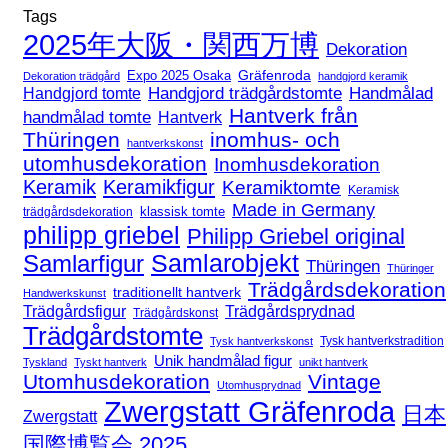
Tags
2025年大阪・関西万博
Dekoration
Expo 2025 Osaka
Gräfenroda
Dekoration trädgård
handgjord keramik
Handgjord trädgårdstomte
Handmålad
Handgjord tomte
Hantverk från
handmålad tomte
Hantverk
Thüringen
inomhus- och
hantverkskonst
utomhusdekoration
Inomhusdekoration
Keramik
Keramikfigur
Keramiktomte
Keramisk
Made in Germany
klassisk tomte
trädgårdsdekoration
philipp griebel
Philipp Griebel original
Samlarfigur
Samlarobjekt
Thüringen
Thüringer
Trädgårdsdekoration
traditionellt hantverk
Handwerkskunst
Trädgårdsfigur
Trädgårdsprydnad
Trädgårdskonst
Trädgårdstomte
Tysk hantverkstradition
Tysk hantverkskonst
Unik handmålad figur
Tyskland
Tyskt hantverk
unikt hantverk
Utomhusdekoration
Vintage
Utomhusprydnad
Zwergstatt Gräfenroda
日本
Zwergstatt
国際博覧会 2025