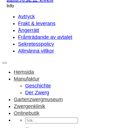
Info
Avtryck
Frakt & leverans
Ångerrätt
Frånträdande av avtalet
Sekretesspolicy
Allmänna villkor
Hemsida
Manufaktur
Geschichte
Der Zwerg
Gartenzwergmuseum
Zwergenklinik
Onlinebutik
Sök
efter: