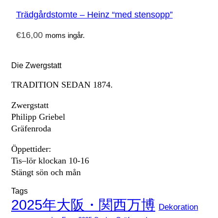
Trädgårdstomte – Heinz “med stensopp”
€
16,00
moms ingår.
Die Zwergstatt
TRADITION SEDAN 1874.
Zwergstatt
Philipp Griebel
Gräfenroda
Öppettider:
Tis–lör klockan 10-16
Stängt sön och mån
Tags
2025年大阪・関西万博
Dekoration