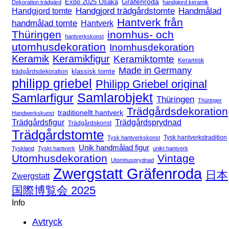
Expo 2025 Osaka
Gräfenroda
Dekoration trädgård
handgjord keramik
Handgjord trädgårdstomte
Handmålad
Handgjord tomte
Hantverk från
handmålad tomte
Hantverk
Thüringen
inomhus- och
hantverkskonst
utomhusdekoration
Inomhusdekoration
Keramik
Keramikfigur
Keramiktomte
Keramisk
Made in Germany
klassisk tomte
trädgårdsdekoration
philipp griebel
Philipp Griebel original
Samlarfigur
Samlarobjekt
Thüringen
Thüringer
Trädgårdsdekoration
traditionellt hantverk
Handwerkskunst
Trädgårdsfigur
Trädgårdsprydnad
Trädgårdskonst
Trädgårdstomte
Tysk hantverkstradition
Tysk hantverkskonst
Unik handmålad figur
Tyskland
Tyskt hantverk
unikt hantverk
Utomhusdekoration
Vintage
Utomhusprydnad
Zwergstatt Gräfenroda
日本
Zwergstatt
国際博覧会 2025
Info
Avtryck