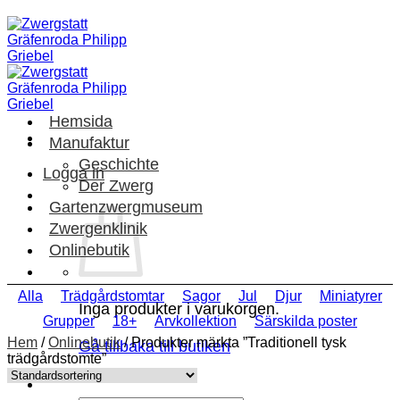
Skip
to
content
Hemsida
Manufaktur
Geschichte
Logga in
Der Zwerg
Gartenzwergmuseum
Zwergenklinik
Onlinebutik
Alla
Trädgårdstomtar
Sagor
Jul
Djur
Miniatyrer
Inga produkter i varukorgen.
Grupper
18+
Arvkollektion
Särskilda poster
Hem
/
Onlinebutik
/
Produkter märkta ”Traditionell tysk
Gå tillbaka till butiken
trädgårdstomte”