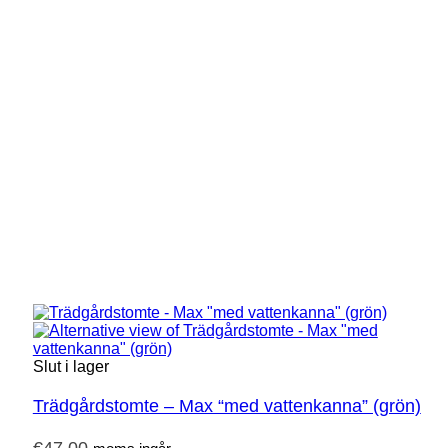
Slut i lager
Trädgårdstomte – Max “med vattenkanna” (grön)
€
47,00